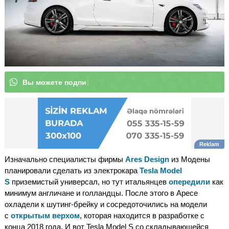
В
ы
м
|
Изначально специалисты фирмы
Ares Design
из Модены
планировали сделать из электрокара
Tesla Model
S
приземистый универсал, но тут итальянцев
опередили
как
минимум англичане и голландцы. После этого в Аресе
охладели к шутинг-брейку и сосредоточились на модели
с
открытым верхом
, которая находится в разработке с
конца 2018 года. И вот Tesla Model S со складывающейся