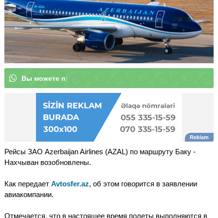
В
ы
м
о
ж
е
|
Рейсы ЗАО Azerbaijan Airlines (AZAL) по маршруту Баку -
Нахчыван возобновлены.
Как передает
Avtosfer.az
, об этом говорится в заявлении
авиакомпании.
Отмечается, что в настоящее время полеты выполняются в