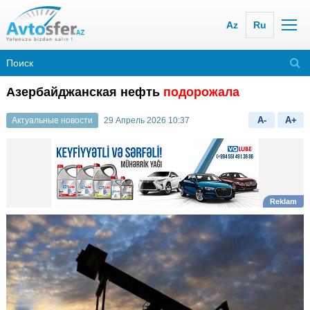
Az
Ru
Азербайджанская нефть
подорожала
A-
A+
Актуальные новости
29 Апрель 2026 10:37