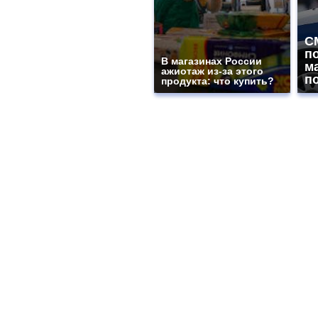
С
п
В магазинах России
м
ажиотаж из-за этого
п
продукта: что купить?