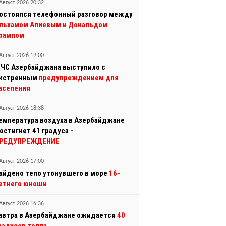
Август 2026 20:32
остоялся телефонный разговор между
льхамом Алиевым и Дональдом
рампом
Август 2026 19:00
ЧС Азербайджана выступило с
кстренным
предупреждением для
аселения
Август 2026 18:38
емпература воздуха в Азербайджане
остигнет 41 градуса -
РЕДУПРЕЖДЕНИЕ
Август 2026 17:00
айдено тело утонувшего в море
16-
етнего юноши
Август 2026 16:36
автра в Азербайджане ожидается
40