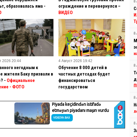
8 
ьт, образовалась яма -
ограждение и перевернулся –
С
О
ВИДЕО
И
Т
8 
М
э
н
т 2026 20:44
4 Август 2026 19:42
8 
анного негодным к
Обучение 8 000 детей в
Т
е жителя Баку призвали в
частных детсадах будет
д
? -
Официальное
финансироваться
П
ение
- ФОТО
государством
8 
Н
л
8 
З