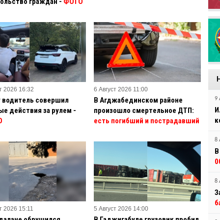
ольство граждан -
ФОТО
т 2026 16:32
6 Август 2026 11:00
у водитель совершил
В Агджабединском районе
9 
И
ые действия за рулем -
произошло смертельное ДТП:
к
О
есть погибший и пострадавший
8 
В
0
8 
З
б
т 2026 15:11
5 Август 2026 14:00
далане обрушился
В Гаджигабуле грузовик пробил