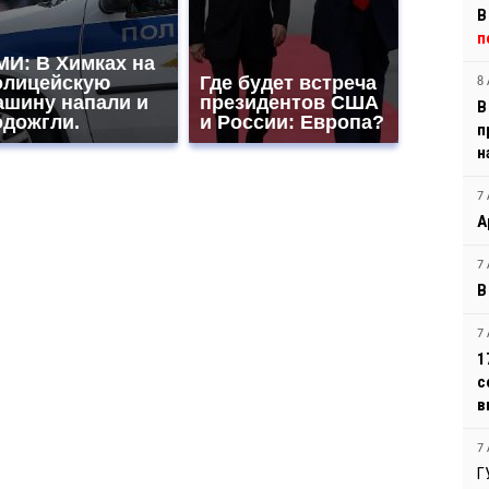
В
п
МИ: В Химках на
олицейскую
Где будет встреча
8 
ашину напали и
президентов США
В
одожгли.
и России: Европа?
п
н
7 
А
7 
В
7 
1
с
в
7 
Г