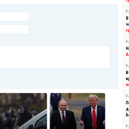
г
8 
В
ч
г
8 
Н
А
8 
В
в
п
8 
П
д
Б
8 