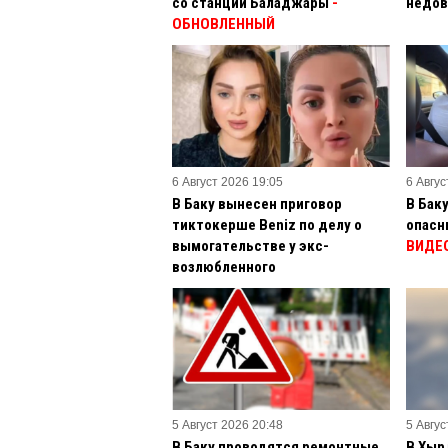
со станции Баладжары
-
недов
ОБНОВЛЕННЫЙ
6 Август 2026 19:05
6 Авгус
В Баку вынесен приговор
В Бак
тиктокерше Beniz по делу о
опасн
вымогательстве у экс-
ВИДЕ
возлюбленного
5 Август 2026 20:48
5 Авгус
В Баку проводятся ремонтные
В Хыр