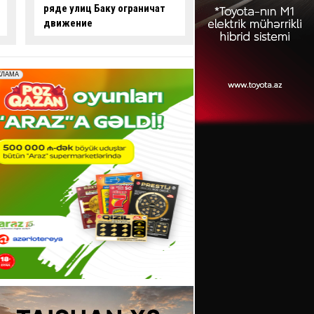
опасные действия за рулем
произошло смерте
-
ВИДЕО
ДТП:
есть погибши
пострадавший