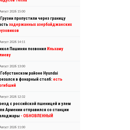
радусов тепла
Август 2026 15:00
 Грузии пропустили через границу
асть
задержанных азербайджанских
рузовиков
Август 2026 14:11
икол Пашинян позвонил
Ильхаму
лиеву
Август 2026 13:00
 Гобустанском районе Hyundai
резался в фонарный столб:
есть
огибший
Август 2026 12:32
оезд с российской пшеницей и улем
ля Армении отправился со станции
аладжары
- ОБНОВЛЕННЫЙ
Август 2026 11:00