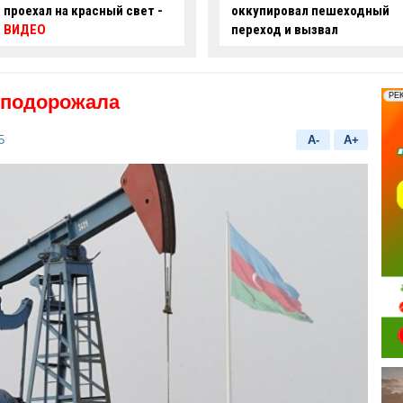
оккупировал пешеходный
ряде улиц Баку ограничат
переход и вызвал
движение
недовольство граждан -
ФОТО
подорожала
5
A-
A+