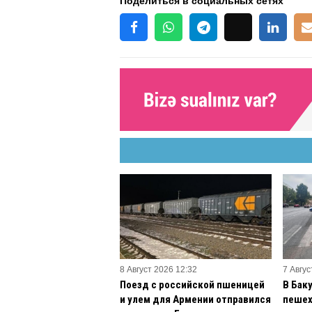
Поделиться в социальных сетях
8 Август 2026 12:32
7 Авгус
Поезд с российской пшеницей
В Бак
и улем для Армении отправился
пешех