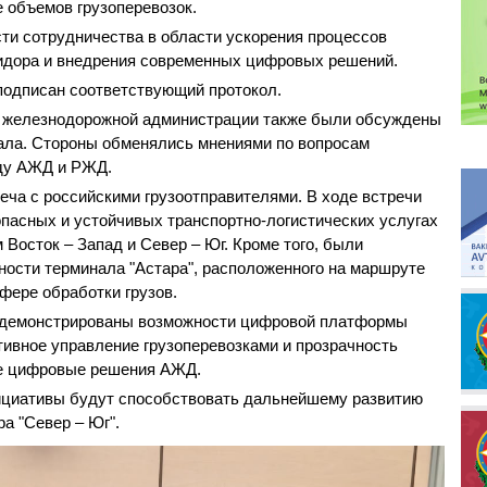
 объемов грузоперевозок.
ти сотрудничества в области ускорения процессов
идора и внедрения современных цифровых решений.
подписан соответствующий протокол.
й железнодорожной администрации также были обсуждены
тала. Стороны обменялись мнениями по вопросам
жду АЖД и РЖД.
реча с российскими грузоотправителями. В ходе встречи
пасных и устойчивых транспортно-логистических услугах
Восток – Запад и Север – Юг. Кроме того, были
сти терминала "Астара", расположенного на маршруте
сфере обработки грузов.
родемонстрированы возможности цифровой платформы
тивное управление грузоперевозками и прозрачность
гие цифровые решения АЖД.
ициативы будут способствовать дальнейшему развитию
а "Север – Юг".