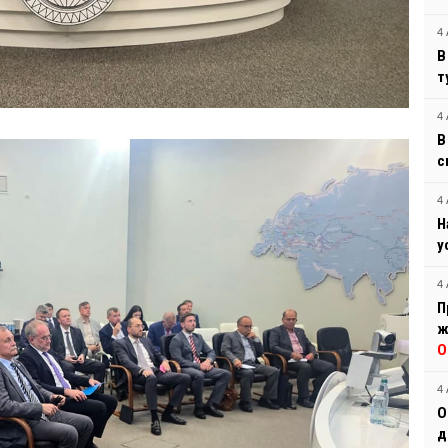
4 
В
т
4 
В
с
4 
Н
у
4 
П
ж
О
4 
О
д