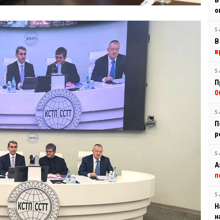
В
о
5 
В
в
5 
П
0
5 
П
р
5 
А
п
5 
Н
н