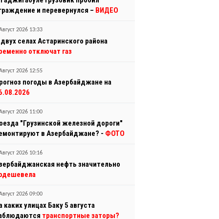
 Гаджигабуле грузовик пробил
граждение и перевернулся –
ВИДЕО
Август 2026 13:33
 двух селах Астаринского района
ременно отключат газ
Август 2026 12:55
рогноз погоды в Азербайджане на
6.08.2026
Август 2026 11:00
оезда "Грузинской железной дороги"
емонтируют в Азербайджане? -
ФОТО
Август 2026 10:16
зербайджанская нефть значительно
одешевела
Август 2026 09:00
а каких улицах Баку 5 августа
аблюдаются
транспортные заторы?