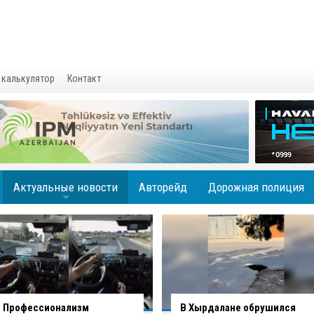
 калькулятор
Контакт
Актуальные новости
Авторейд
Дорожная полиция
+
В Хырдалане обрушился
В Гаджигабуле грузовик