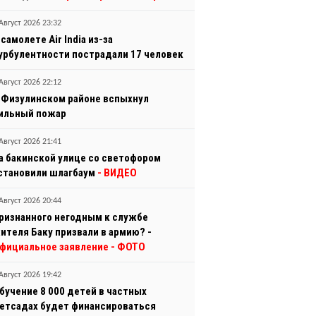
Август 2026 23:32
 самолете Air India из-за
урбулентности пострадали 17 человек
Август 2026 22:12
 Физулинском районе вспыхнул
ильный пожар
Август 2026 21:41
а бакинской улице со светофором
становили шлагбаум
- ВИДЕО
Август 2026 20:44
ризнанного негодным к службе
ителя Баку призвали в армию? -
фициальное заявление
- ФОТО
Август 2026 19:42
бучение 8 000 детей в частных
етсадах будет финансироваться