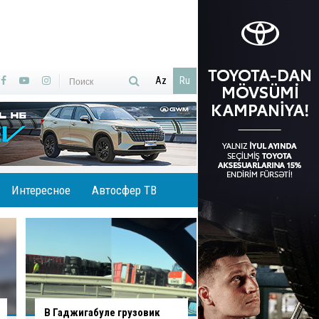
Az
Ru
Интересное
Автосфер ТВ
В Баку водитель нарушил
В Хырдалане водит