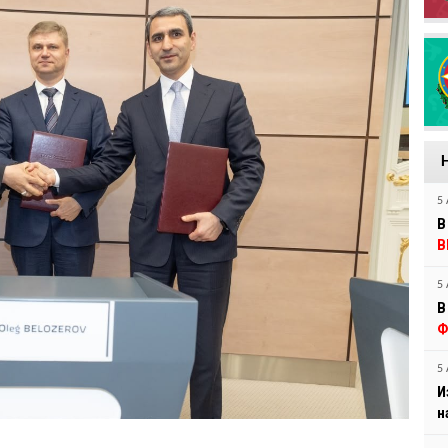
5 
В
В
5 
В
Ф
5 
И
н