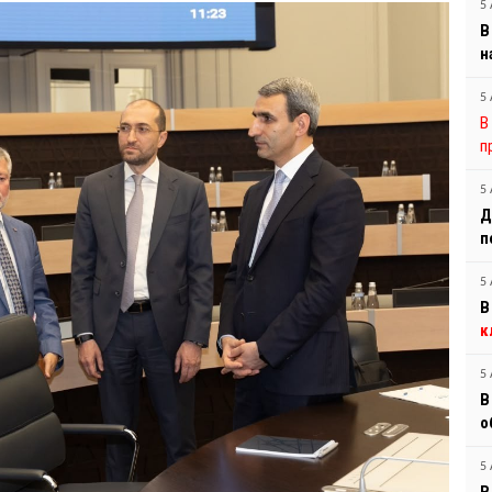
5 
В
н
5 
В
п
5 
Д
п
5 
В
к
5 
В
о
5 