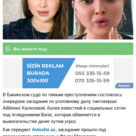
В
ы
м
о
ж
е
|
В Бакинском суде по тяжким преступлениям состоялось
очередное заседание по уголовному делу тиктокерши
Айбениз Халиловой, более известной в социальных сетях
под псевдонимом Bəniz, которая обвиняется в
вымогательстве денег путем угроз.
Как передает
Avtosfer.az
, заседание прошло под