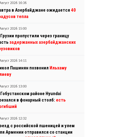
Август 2026 16:36
автра в Азербайджане ожидается
40
радусов тепла
Август 2026 15:00
 Грузии пропустили через границу
асть
задержанных азербайджанских
рузовиков
Август 2026 14:11
икол Пашинян позвонил
Ильхаму
лиеву
Август 2026 13:00
 Гобустанском районе Hyundai
резался в фонарный столб:
есть
огибший
Август 2026 12:32
оезд с российской пшеницей и улем
ля Армении отправился со станции