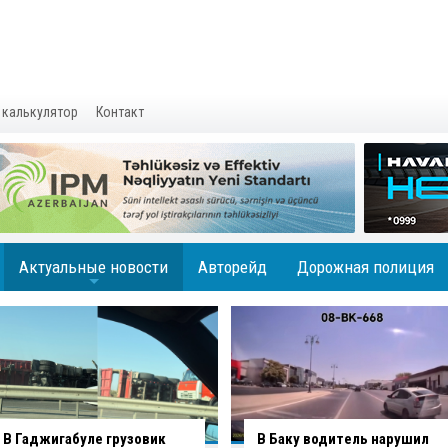
 калькулятор
Контакт
Актуальные новости
Авторейд
Дорожная полиция
+
В Баку водитель нарушил
В Хырдалане водитель