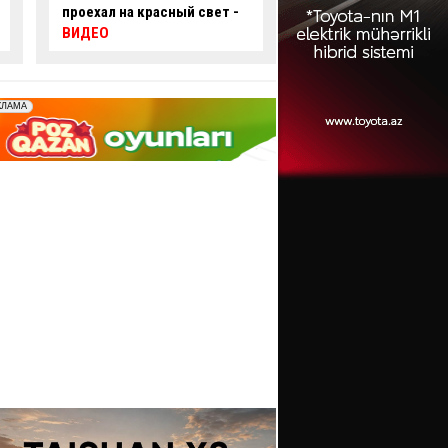
оккупировал пешеходный
ряде улиц Баку огр
переход и вызвал
движение
недовольство граждан -
ФОТО