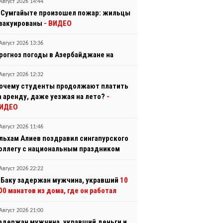
Август 2026 14:44
 Сумгайыте произошел пожар: жильцы
вакуированы
- ВИДЕО
Август 2026 13:36
рогноз погоды в Азербайджане на
Август 2026 12:32
очему студенты продолжают платить
а аренду, даже уезжая на лето?
-
ИДЕО
Август 2026 11:46
льхам Алиев поздравил сингапурского
оллегу с национальным праздником
Август 2026 22:22
 Баку задержан мужчина, укравший
10
00 манатов из дома, где он работал
Август 2026 21:00
адержан мужчина, укравший деньги и