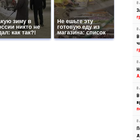
8 
З
г
акую зиму в
Не ешьте эту
оссии никто не
готовую еду из
8 
ал: как так?!
магазина: список
В
ч
г
8 
Н
А
8 
В
в
п
8 
П
д