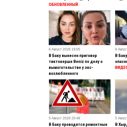
ОБНОВЛЕННЫЙ
6 Август 2026 19:05
6 Авгус
В Баку вынесен приговор
В Бак
тиктокерше Beniz по делу о
опасн
вымогательстве у экс-
ВИДЕ
возлюбленного
5 Август 2026 20:48
5 Авгус
В Баку проводятся ремонтные
В Хыр