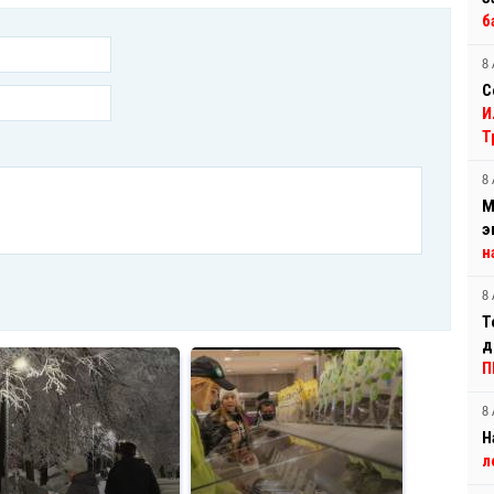
б
8 
С
И
Т
8 
М
э
н
8 
Т
д
П
8 
Н
л