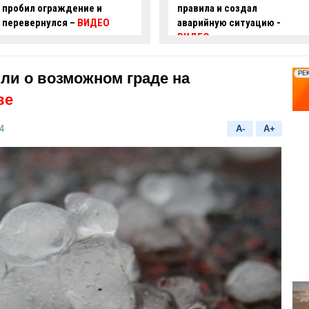
правила и создал
проехал на красный свет -
аварийную ситуацию -
ВИДЕО
ВИДЕО
ли о возможном граде на
ве
4
A-
A+