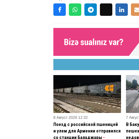
8 Август 2026 12:32
7 Авгус
Поезд с российской пшеницей
В Бак
и улем для Армении отправился
пешех
со станции Баладжары
-
недов