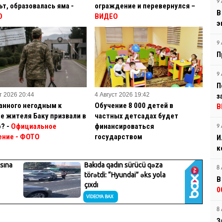
9 
ьт, образовалась яма -
ограждение и перевернулся –
В
О
ВИДЕО
э
9 
П
9 
П
т 2026 20:44
4 Август 2026 19:42
з
анного негодным к
Обучение 8 000 детей в
В
е жителя Баку призвали в
частных детсадах будет
? -
Официальное
финансироваться
9 
ение
- ФОТО
государством
И
к
8 
В
0
8 
З