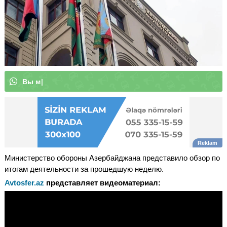
В
ы
м
о
ж
е
т
е
п
о
д
п
и
с
а
т
ь
с
я
н
|
Министерство обороны Азербайджана представило обзор по
итогам деятельности за прошедшую неделю.
Avtosfer.az
представляет видеоматериал: