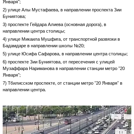
Января";
2) улице Алы Мустафаева, в направлении проспекта Зии
Буниятова;
3) проспекте Гейдара Алиева (основная дорога), в
направлении центра столицы;
4) улице Микаила Мушфига, от транспортной развязки в
Бадамдаре в направлении школы №20;
5) улице Юсифа Сафарова, в направлении центра столицы;
6) проспекте Зии Буниятова, от пересечения с улицей
Музаффара Нариманова в направлении станции метро "20
Января";
7) Тбилисском проспекте, от станции метро "20 Января" в
направлении центра.