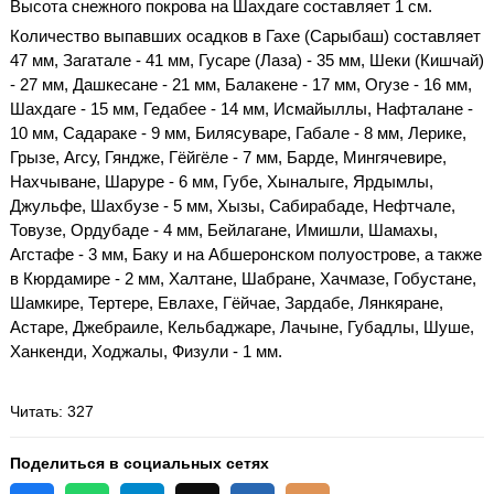
Высота снежного покрова на Шахдаге составляет 1 см.
Количество выпавших осадков в Гахе (Сарыбаш) составляет
47 мм, Загатале - 41 мм, Гусаре (Лаза) - 35 мм, Шеки (Кишчай)
- 27 мм, Дашкесане - 21 мм, Балакене - 17 мм, Огузе - 16 мм,
Шахдаге - 15 мм, Гедабее - 14 мм, Исмайыллы, Нафталане -
10 мм, Садараке - 9 мм, Билясуваре, Габале - 8 мм, Лерике,
Грызе, Агсу, Гяндже, Гёйгёле - 7 мм, Барде, Мингячевире,
Нахчыване, Шаруре - 6 мм, Губе, Хыналыге, Ярдымлы,
Джульфе, Шахбузе - 5 мм, Хызы, Сабирабаде, Нефтчале,
Товузе, Ордубаде - 4 мм, Бейлагане, Имишли, Шамахы,
Агстафе - 3 мм, Баку и на Абшеронском полуострове, а также
в Кюрдамире - 2 мм, Халтане, Шабране, Хачмазе, Гобустане,
Шамкире, Тертере, Евлахе, Гёйчае, Зардабе, Лянкяране,
Астаре, Джебраиле, Кельбаджаре, Лачыне, Губадлы, Шуше,
Ханкенди, Ходжалы, Физули - 1 мм.
Читать
: 327
Поделиться в социальных сетях