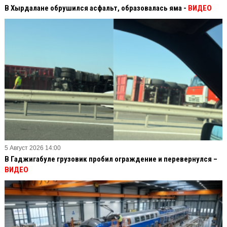
В Хырдалане обрушился асфальт, образовалась яма -
ВИДЕО
5 Август 2026 14:00
В Гаджигабуле грузовик пробил ограждение и перевернулся –
ВИДЕО