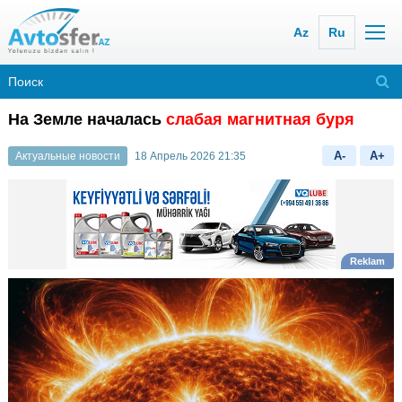
Az
Ru
На Земле началась
слабая магнитная буря
A-
A+
Актуальные новости
18 Апрель 2026 21:35