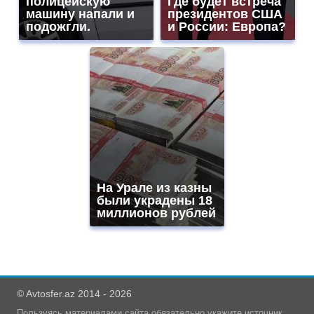
полицейскую
Где будет встреча
машину напали и
президентов США
подожгли.
и России: Европа?
На Урале из казны
были украдены 18
миллионов рублей
© Avtosfer.az 2014 - 2026
Пользуясь материалами сайта обязательно укажите источник.