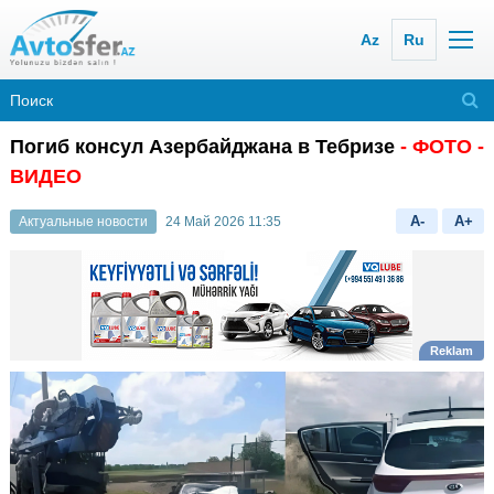
Az
Ru
Погиб консул Азербайджана в Тебризе
- ФОТО -
ВИДЕО
A-
A+
Актуальные новости
24 Май 2026 11:35