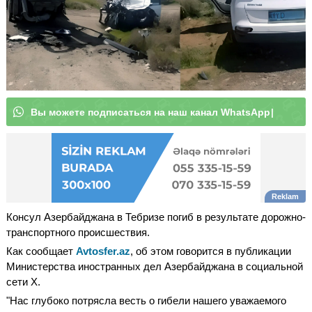
В
ы
м
о
ж
е
т
е
п
о
д
п
и
с
а
т
ь
с
я
н
а
н
а
ш
к
а
н
а
|
Консул Азербайджана в Тебризе погиб в результате дорожно-
транспортного происшествия.
Как сообщает
Avtosfer.az
, об этом говорится в публикации
Министерства иностранных дел Азербайджана в социальной
сети X.
"Нас глубоко потрясла весть о гибели нашего уважаемого