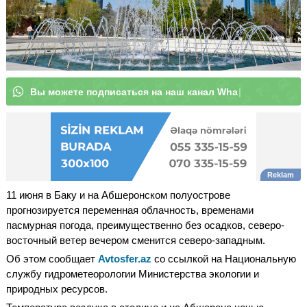
В
ы
м
о
ж
е
т
е
п
о
д
п
и
с
а
|
11 июня в Баку и на Абшеронском полуострове
прогнозируется переменная облачность, временами
пасмурная погода, преимущественно без осадков, северо-
восточный ветер вечером сменится северо-западным.
Об этом сообщает
Avtosfer.az
со ссылкой на Национальную
службу гидрометеорологии Министерства экологии и
природных ресурсов.