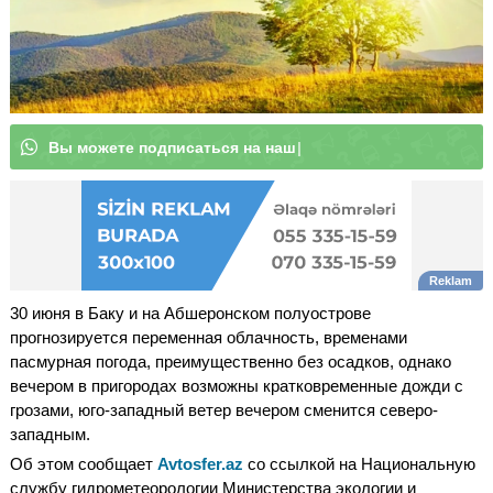
В
ы
м
о
ж
е
т
|
30 июня в Баку и на Абшеронском полуострове
прогнозируется переменная облачность, временами
пасмурная погода, преимущественно без осадков, однако
вечером в пригородах возможны кратковременные дожди с
грозами, юго-западный ветер вечером сменится северо-
западным.
Об этом сообщает
Avtosfer.az
со ссылкой на Национальную
службу гидрометеорологии Министерства экологии и