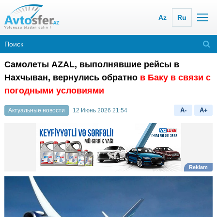
Az
Ru
Самолеты AZAL, выполнявшие рейсы в
Нахчыван, вернулись обратно
в Баку в связи с
погодными условиями
A-
A+
Актуальные новости
12 Июнь 2026 21:54