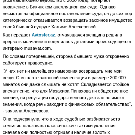
(возглавляющего ведомство с 2000 года), потерпел
поражение в Бакинском апелляционном суде. Однако,
несмотря на официальное постановление суда, он до сих пор
категорически отказывается возвращать законное имущество
своей бывшей супруге Халиме Алескеровой.
Как передает
Avtosfer.az
, отчаявшаяся женщина решила
прервать молчание и поделилась деталями происходящего в
интервью musavat.com.
По словам потерпевшей, сторона бывшего мужа откровенно
саботирует правосудие.
"У них нет ни малейшего намерения возвращать мне мои
вещи. О выплате законной компенсации в размере 300 000
манатов они даже слышать не хотят. Складывается стойкое
впечатление, что для Мазахира Панахова ни общественное
мнение, ни репутация государственного деятеля не имеют
значения, когда речь заходит о финансовых обязательствах",
- заявила Алескерова.
Она подчеркнула, что в ходе судебных разбирательств
семья использовала классические тактики уклонения:
сначала они полностью отрицали наличие золотых