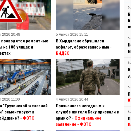
6 
В
B
в
т 2026 20:48
5 Август 2026 15:11
6 
у проводятся ремонтные
В Хырдалане обрушился
Н
 на 108 улицах и
асфальт, образовалась яма -
м
ектах
ВИДЕО
6 
В
д
6 
П
т 2026 11:00
4 Август 2026 20:44
0
а "Грузинской железной
Признанного негодным к
и" ремонтируют в
службе жителя Баку призвали в
6 
айджане? -
ФОТО
армию? -
Официальное
П
заявление
- ФОТО
Б