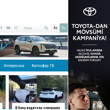
Az
Ru
Интересное
Автосфер ТВ
В Агджабединском районе
В Хырдалане обру