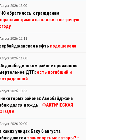
Август 2026 13:00
ЧС обратилось к гражданам,
аправляющимся на пляжи в ветреную
огоду
Август 2026 12:11
зербайджанская нефть
подешевела
Август 2026 11:00
 Агджабединском районе произошло
мертельное ДТП:
есть погибший и
острадавший
Август 2026 10:33
 некоторых районах Азербайджана
аблюдался дождь -
ФАКТИЧЕСКАЯ
ОГОДА
Август 2026 09:00
а каких улицах Баку 6 августа
аблюдаются
транспортные заторы?
-