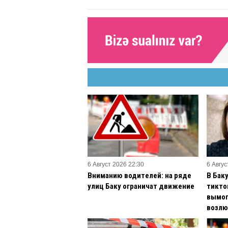
6 Август 2026 22:30
6 Авгус
Вниманию водителей: на ряде
В Бак
улиц Баку ограничат движение
тикто
вымог
возлю