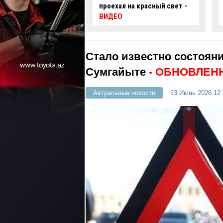
 на красный свет -
автомобиль упал в
нефтяную скважину -
ВИДЕО
Стало известно состоян
Сумгайыте
- ОБНОВЛЕН
Актуальные новости
23 Июнь 2026 12: