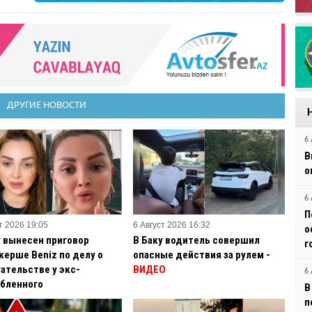
ДРУГИЕ НОВОСТИ
6 
В
о
6 
П
т 2026 19:05
6 Август 2026 16:32
о
у вынесен приговор
В Баку водитель совершил
г
керше Beniz по делу о
опасные действия за рулем -
ательстве у экс-
ВИДЕО
6 
бленного
В
п