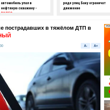
ряде улиц Баку ограничат
опасные действия за рулем
движение
-
ВИДЕО
ие пострадавших в тяжёлом ДТП в
НЫЙ
30
A-
A+