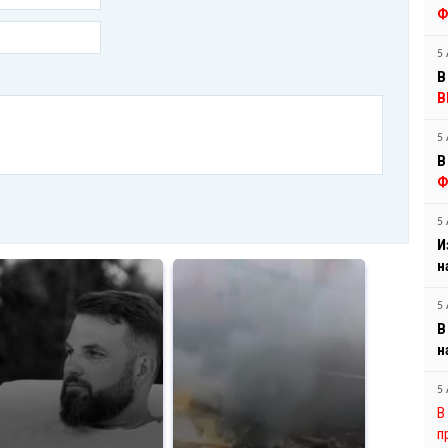
Ф
5 
В
В
5 
В
Ф
5 
И
н
5 
В
н
5 
В
п