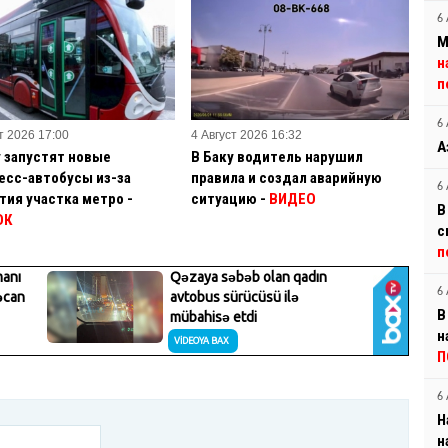
6 
М
н
п
6 
т 2026 17:00
4 Август 2026 16:32
А
у запустят новые
В Баку водитель нарушил
есс-автобусы из-за
правила и создал аварийную
6 
тия участка метро -
ситуацию -
ВИДЕО
В
ОК
с
п
6 
В
н
П
6 
Н
н