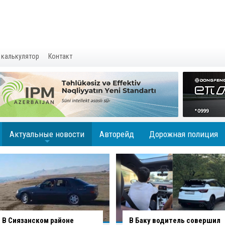
 калькулятор
Контакт
Актуальные новости
Авторейд
Дорожная полиция
+
В Баку водитель совершил
В Агджабединском районе