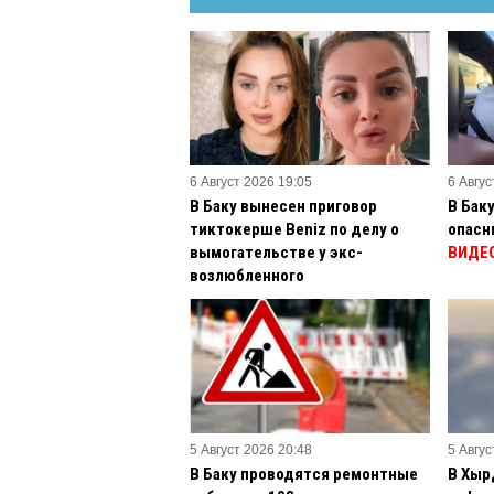
6 Август 2026 19:05
6 Авгус
В Баку вынесен приговор
В Бак
тиктокерше Beniz по делу о
опасн
вымогательстве у экс-
ВИДЕ
возлюбленного
5 Август 2026 20:48
5 Авгус
В Баку проводятся ремонтные
В Хыр