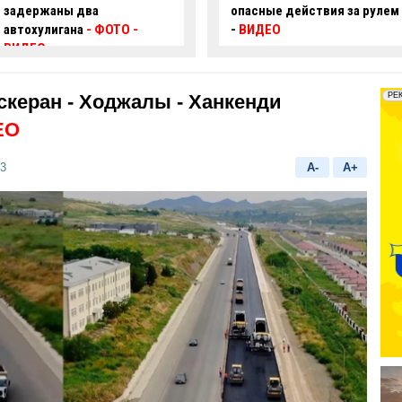
опасные действия за рулем
произошло смертельное
-
ВИДЕО
ДТП:
есть погибший и
пострадавший
скеран - Ходжалы - Ханкенди
ЕО
33
A-
A+