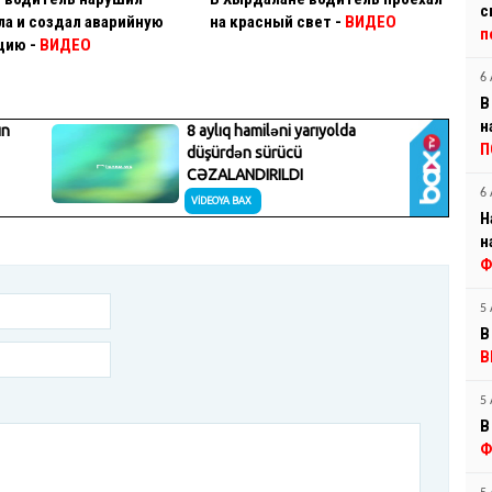
с
ла и создал аварийную
на красный свет -
ВИДЕО
п
цию -
ВИДЕО
6 
В
н
П
6 
Н
н
Ф
5 
В
В
5 
В
Ф