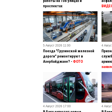
работы на 108 улицах и
асфал
проспектах
ВИДЕ
5 Август 2026 11:00
4 Авгус
Поезда "Грузинской железной
Призн
дороги" ремонтируют в
служб
Азербайджане? -
ФОТО
армию
заявл
4 Август 2026 17:00
4 Авгус
В Баку запустят новые
В Бак