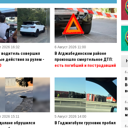
т 2026 16:32
6 Август 2026 11:00
у водитель совершил
В Агджабединском районе
ые действия за рулем -
произошло смертельное ДТП:
О
есть погибший и пострадавший
6 
В
B
в
6 
Н
м
т 2026 15:11
5 Август 2026 14:00
далане обрушился
В Гаджигабуле грузовик пробил
6 