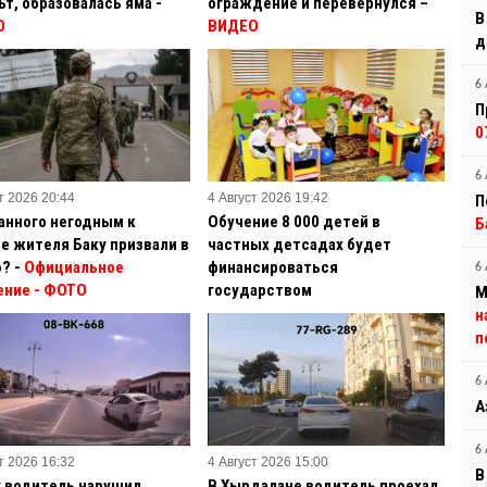
ьт, образовалась яма -
ограждение и перевернулся –
В
О
ВИДЕО
д
6 
П
0
6 
т 2026 20:44
4 Август 2026 19:42
П
анного негодным к
Обучение 8 000 детей в
Б
е жителя Баку призвали в
частных детсадах будет
? -
Официальное
финансироваться
6 
ение
- ФОТО
государством
М
н
п
6 
А
6 
т 2026 16:32
4 Август 2026 15:00
В
у водитель нарушил
В Хырдалане водитель проехал