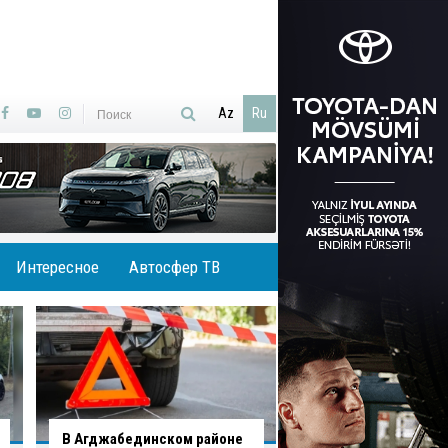
Az
Ru
Интересное
Автосфер ТВ
В Хырдалане обрушился
В Гаджигабуле гру