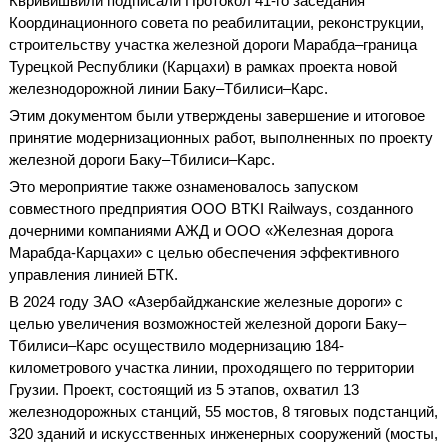
Квривишвили подписали Протокол 41-го заседания
Координационного совета по реабилитации, реконструкции,
строительству участка железной дороги Марабда–граница
Турецкой Республики (Карцахи) в рамках проекта новой
железнодорожной линии Баку–Тбилиси–Карс.
Этим документом были утверждены завершение и итоговое
принятие модернизационных работ, выполненных по проекту
железной дороги Баку–Tбилиси–Kарс.
Это мероприятие также ознаменовалось запуском
совместного предприятия ООО BTKI Railways, созданного
дочерними компаниями АЖД и ООО «Железная дорога
Марабда-Карцахи» с целью обеспечения эффективного
управления линией БТК.
В 2024 году ЗАО «Азербайджанские железные дороги» с
целью увеличения возможностей железной дороги Баку–
Тбилиси–Карс осуществило модернизацию 184-
километрового участка линии, проходящего по территории
Грузии. Проект, состоящий из 5 этапов, охватил 13
железнодорожных станций, 55 мостов, 8 тяговых подстанций,
320 зданий и искусственных инженерных сооружений (мосты,