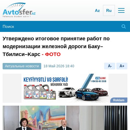
Az
Ru
Утверждено итоговое принятие работ по
модернизации железной дороги Баку–
Tбилиси–Kарс
- ФОТО
A-
A+
Актуальные новости
18 Май 2026 18:40