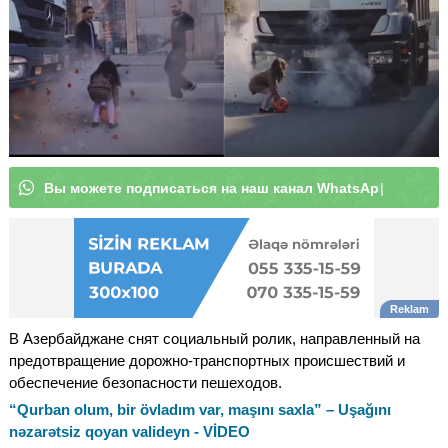
В
ы
м
о
ж
е
т
е
п
о
д
п
и
с
а
т
ь
с
я
|
В Азербайджане снят социальный ролик, направленный на
предотвращение дорожно-транспортных происшествий и
обеспечение безопасности пешеходов.
“Qurban olum, bir övladım var, maşını saxla” – Uşağını
nəzarətsiz qoyan valideyn - VİDEO