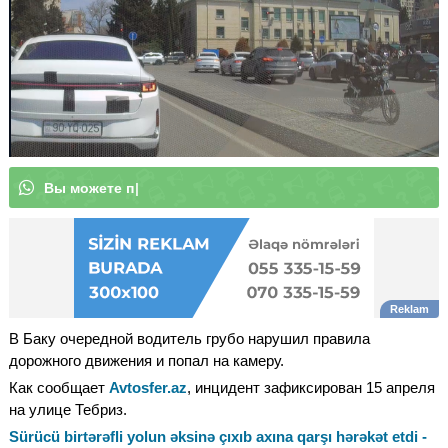
В
ы
м
о
ж
е
т
е
|
В Баку очередной водитель грубо нарушил правила
дорожного движения и попал на камеру.
Как сообщает
Avtosfer.az
, инцидент зафиксирован 15 апреля
на улице Тебриз.
Sürücü birtərəfli yolun əksinə çıxıb axına qarşı hərəkət etdi -