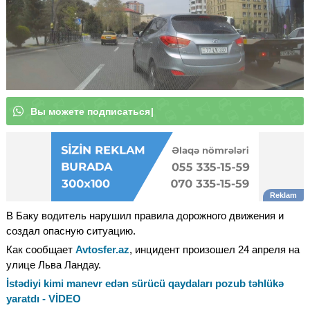
В
ы
м
о
ж
е
т
е
п
о
д
п
и
с
а
т
ь
с
я
н
а
н
а
ш
к
а
н
а
л
W
h
a
t
s
A
p
p
|
В Баку водитель нарушил правила дорожного движения и
создал опасную ситуацию.
Как сообщает
Avtosfer.az
, инцидент произошел 24 апреля на
улице Льва Ландау.
İstədiyi kimi manevr edən sürücü qaydaları pozub təhlükə
yaratdı - VİDEO