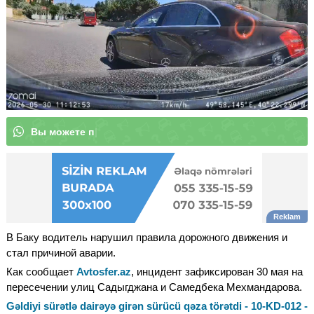
В
ы
м
о
ж
е
т
е
п
о
д
п
и
с
а
т
ь
с
я
н
а
н
а
ш
к
а
н
а
|
В Баку водитель нарушил правила дорожного движения и
стал причиной аварии.
Как сообщает
Avtosfer.az
, инцидент зафиксирован 30 мая на
пересечении улиц Садыгджана и Самедбека Мехмандарова.
Gəldiyi sürətlə dairəyə girən sürücü qəza törətdi - 10-KD-012 -