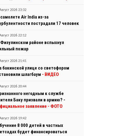
Август 2026 23:32
 самолете Air India из-за
урбулентности пострадали 17 человек
Август 2026 22:12
 Физулинском районе вспыхнул
ильный пожар
Август 2026 21:41
а бакинской улице со светофором
становили шлагбаум
- ВИДЕО
Август 2026 20:44
ризнанного негодным к службе
ителя Баку призвали в армию? -
фициальное заявление
- ФОТО
Август 2026 19:42
бучение 8 000 детей в частных
етсадах будет финансироваться