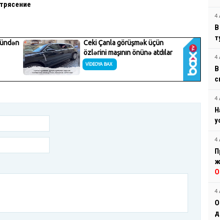
трясение
4 
В
т
4 
В
с
4 
Н
у
4 
П
ж
О
4 
О
д