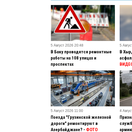
5 Август 2026 20:48
5 Авгус
В Баку проводятся ремонтные
В Хыр
работы на 108 улицах и
асфал
проспектах
ВИДЕ
5 Август 2026 11:00
4 Авгус
Поезда "Грузинской железной
Призн
дороги" ремонтируют в
служб
Азербайджане? -
ФОТО
армию