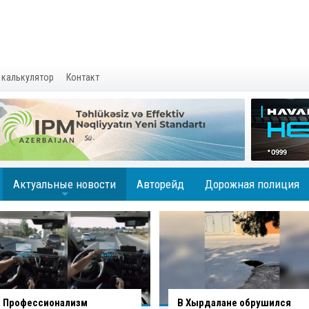
 калькулятор
Контакт
Актуальные новости
Авторейд
Дорожная полиция
+
В Хырдалане обрушился
В Гаджигабуле грузовик