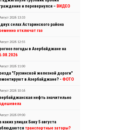
 Гаджигабуле грузовик пробил
граждение и перевернулся –
ВИДЕО
Август 2026 13:33
 двух селах Астаринского района
ременно отключат газ
Август 2026 12:55
рогноз погоды в Азербайджане на
6.08.2026
Август 2026 11:00
оезда "Грузинской железной дороги"
емонтируют в Азербайджане? -
ФОТО
Август 2026 10:16
зербайджанская нефть значительно
одешевела
Август 2026 09:00
а каких улицах Баку 5 августа
аблюдаются
транспортные заторы?