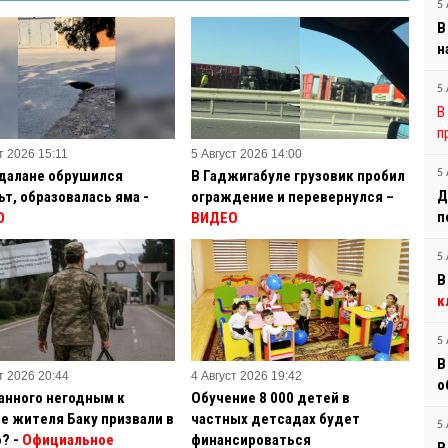
5 
В
н
5 
В
п
т 2026 15:11
5 Август 2026 14:00
далане обрушился
В Гаджигабуле грузовик пробил
5 
Д
ьт, образовалась яма -
ограждение и перевернулся –
п
О
ВИДЕО
5 
В
к
5 
В
т 2026 20:44
4 Август 2026 19:42
о
анного негодным к
Обучение 8 000 детей в
е жителя Баку призвали в
частных детсадах будет
5 
? -
Официальное
финансироваться