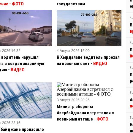
В
ение
- ФОТО
государством
о
5 
В
в
5 
П
т 2026 16:32
4 Август 2026 15:00
0
у водитель нарушил
В Хырдалане водитель проехал
ла и создал аварийную
на красный свет -
ВИДЕО
5 
цию -
ВИДЕО
П
р
5 
А
3 Август 2026 20:25
п
Министр обороны
Азербайджана встретился с
5 
военными атташе
- ФОТО
т 2026 23:15
Н
рбайджане произошло
н