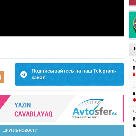
5 
В
Подписывайтесь на наш Telegram-
В
канал
5 
В
Ф
5 
И
н
ДРУГИЕ НОВОСТИ