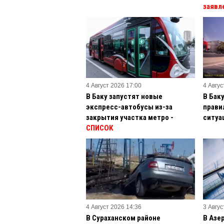
заявл
4 Август 2026 17:00
4 Авгус
В Баку запустят новые
В Бак
экспресс-автобусы из-за
прави
закрытия участка метро -
ситуа
СПИСОК
4 Август 2026 14:36
3 Авгус
В Сураханском районе
В Азе