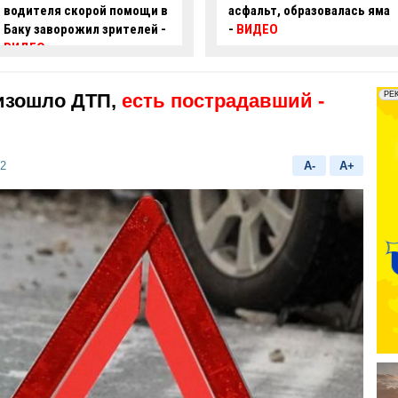
асфальт, образовалась яма
пробил ограждение и
-
ВИДЕО
перевернулся –
ВИДЕО
изошло ДТП,
есть пострадавший -
12
A-
A+