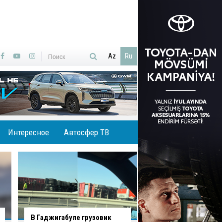
Az
Ru
Интересное
Автосфер ТВ
В Баку водитель нарушил
В Хырдалане водит