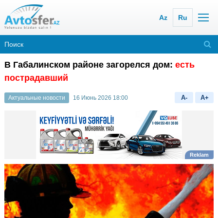
Az
Ru
В Габалинском районе загорелся дом:
есть
пострадавший
A-
A+
Актуальные новости
16 Июнь 2026 18:00