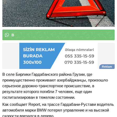
В
ы
м
о
ж
е
т
е
п
о
д
п
и
с
а
т
|
В селе Бирлики Гардабанского района Грузии, где
преимущественно проживают азербайджанцы, произошло
серьезное дорожно-транспортное происшествие, в
результате которого погибли 7 человек, еще один
госпитализирован в тяжелом состоянии.
Как сообщает Report, на трассе Гардабани-Рустави водитель
автомобиля марки BMW потерял управление и на высокой
скорости врезался в дерево.