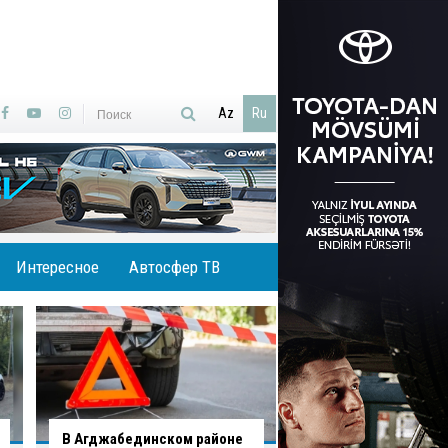
Az
Ru
Интересное
Автосфер ТВ
В Хырдалане обрушился
В Гаджигабуле гру