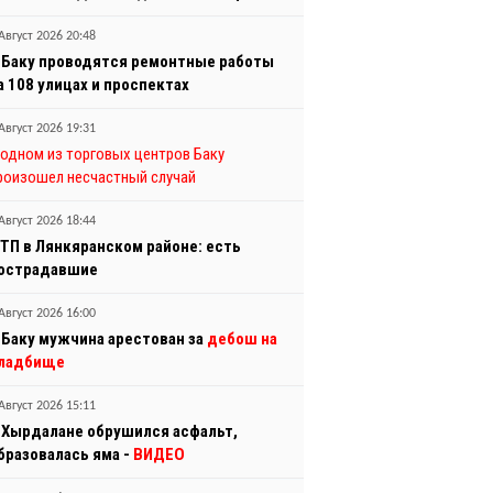
Август 2026 20:48
 Баку проводятся ремонтные работы
а 108 улицах и проспектах
Август 2026 19:31
 одном из торговых центров Баку
роизошел несчастный случай
Август 2026 18:44
ТП в Лянкяранском районе: есть
острадавшие
Август 2026 16:00
 Баку мужчина арестован за
дебош на
ладбище
Август 2026 15:11
 Хырдалане обрушился асфальт,
бразовалась яма -
ВИДЕО