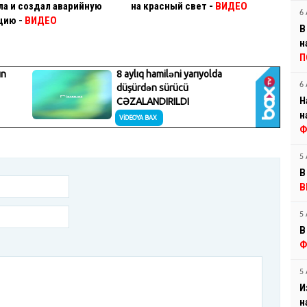
ла и создал аварийную
на красный свет -
ВИДЕО
6 
цию -
ВИДЕО
В
н
П
6 
Н
н
Ф
5 
В
В
5 
В
Ф
5 
И
н