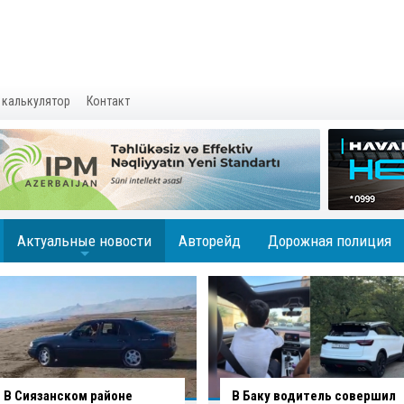
 калькулятор
Контакт
Актуальные новости
Авторейд
Дорожная полиция
+
В Баку водитель совершил
В Агджабединском районе