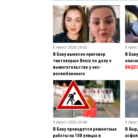
6 Август 2026 19:05
6 Авгус
В Баку вынесен приговор
В Бак
тиктокерше Beniz по делу о
опасн
вымогательстве у экс-
ВИДЕ
возлюбленного
5 Август 2026 20:48
5 Авгус
В Баку проводятся ремонтные
В Хыр
работы на 108 улицах и
асфал