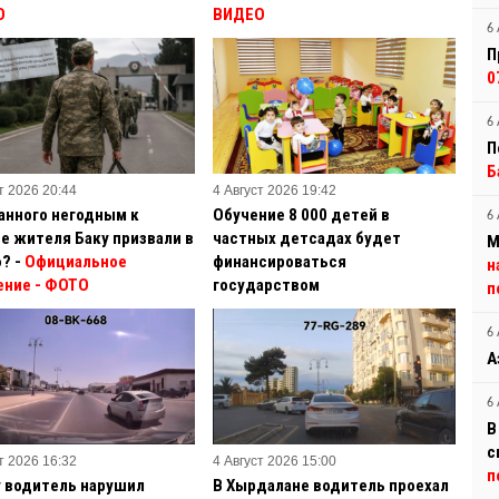
О
ВИДЕО
6 
П
0
6 
П
Б
т 2026 20:44
4 Август 2026 19:42
анного негодным к
Обучение 8 000 детей в
6 
е жителя Баку призвали в
частных детсадах будет
М
? -
Официальное
финансироваться
н
ение
- ФОТО
государством
п
6 
А
6 
В
с
т 2026 16:32
4 Август 2026 15:00
п
у водитель нарушил
В Хырдалане водитель проехал