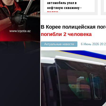
иль упал в
задержаны два
ю скважину -
автохулигана
- ФОТО
-
ВИДЕО
В Корее полицейская пог
погибли 2 человека
Актуальные новости
6 Июнь 2026 20:2