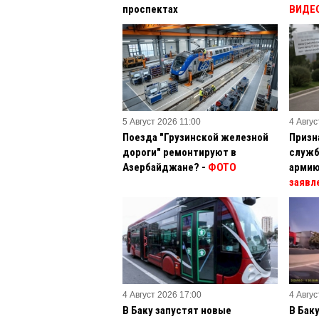
проспектах
ВИДЕ
5 Август 2026 11:00
4 Авгус
Поезда "Грузинской железной
Призн
дороги" ремонтируют в
служб
Азербайджане? -
ФОТО
армию
заявл
4 Август 2026 17:00
4 Авгус
В Баку запустят новые
В Бак