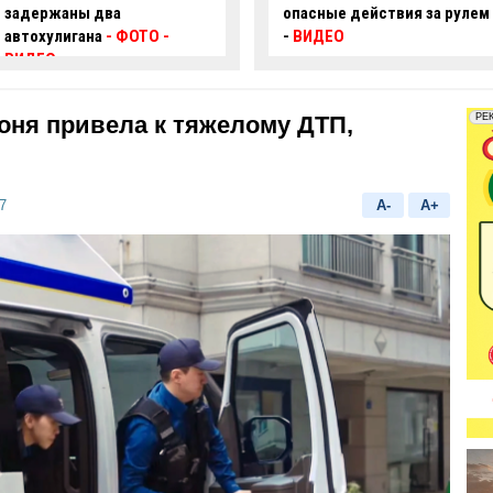
опасные действия за рулем
произошло смертельное
-
ВИДЕО
ДТП:
есть погибший и
пострадавший
оня привела к тяжелому ДТП,
7
A-
A+