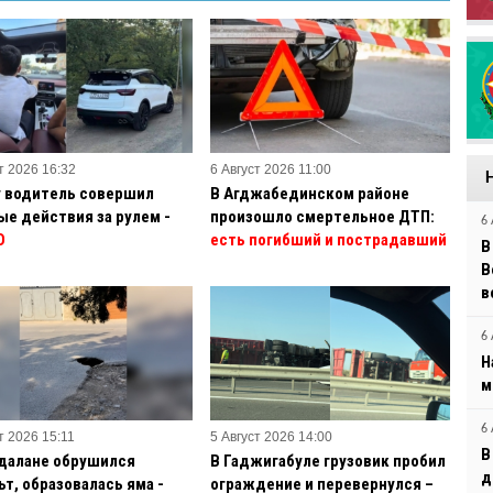
т 2026 16:32
6 Август 2026 11:00
у водитель совершил
В Агджабединском районе
ые действия за рулем -
произошло смертельное ДТП:
6 
О
есть погибший и пострадавший
В
B
в
6 
Н
м
6 
т 2026 15:11
5 Август 2026 14:00
В
далане обрушился
В Гаджигабуле грузовик пробил
д
ьт, образовалась яма -
ограждение и перевернулся –