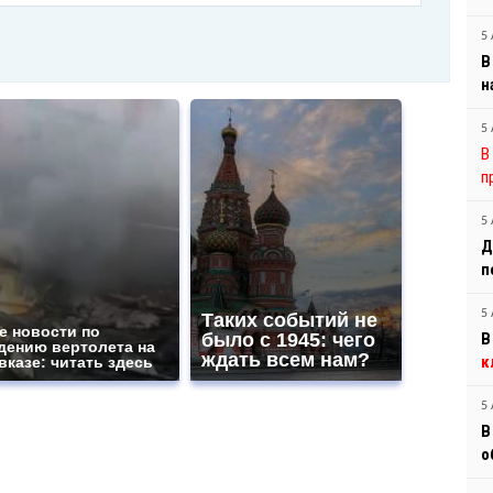
5 
В
н
5 
В
п
5 
Д
п
5 
Таких событий не
е новости по
было с 1945: чего
В
дению вертолета на
ждать всем нам?
к
вказе: читать здесь
5 
В
о