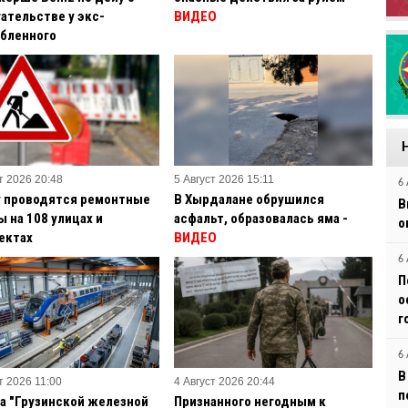
ательстве у экс-
ВИДЕО
бленного
т 2026 20:48
5 Август 2026 15:11
6 
у проводятся ремонтные
В Хырдалане обрушился
В
 на 108 улицах и
асфальт, образовалась яма -
о
ектах
ВИДЕО
6 
П
о
г
6 
В
т 2026 11:00
4 Август 2026 20:44
п
а "Грузинской железной
Признанного негодным к