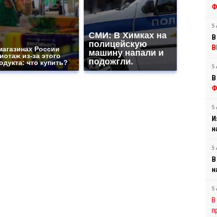
Ф
5 
СМИ: В Химках на
В
полицейскую
В
магазинах России
машину напали и
иотаж из-за этого
подожгли.
одукта: что купить?
5 
В
Ф
5 
И
н
5 
В
н
5 
В
п