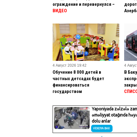
ограждение и перевернулся –
дорог
ВИДЕО
Азерб
4 Август 2026 19:42
4 Авгус
Обучение 8 000 детей в
В Бак
частных детсадах будет
экспр
финансироваться
закры
государством
СПИС