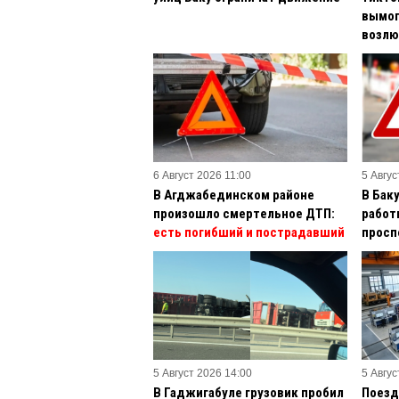
вымог
возлю
6 Август 2026 11:00
5 Авгус
В Агджабединском районе
В Бак
произошло смертельное ДТП:
работы
есть погибший и пострадавший
просп
5 Август 2026 14:00
5 Авгус
В Гаджигабуле грузовик пробил
Поезд