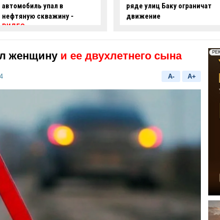
ряде улиц Баку ограничат
опасные действия за рулем
движение
-
ВИДЕО
л женщину
и ее двухлетнего сына
4
A-
A+