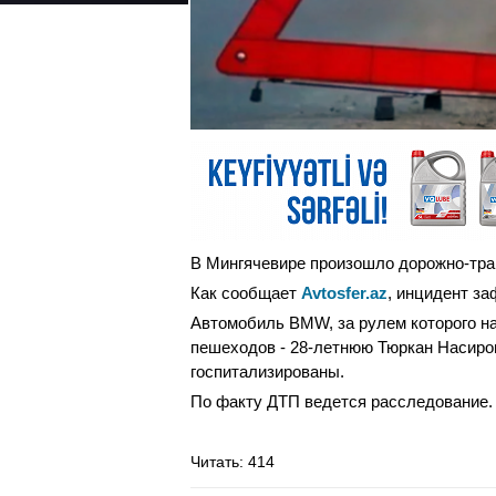
В Мингячевире произошло дорожно-тра
Как сообщает
Avtosfer.az
, инцидент за
Автомобиль BMW, за рулем которого н
пешеходов - 28-летнюю Тюркан Насиро
госпитализированы.
По факту ДТП ведется расследование.
Читать
: 414