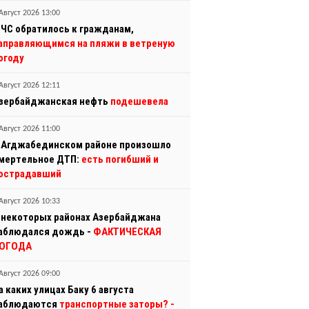
Август 2026 13:00
ЧС обратилось к гражданам,
аправляющимся на пляжи в ветреную
огоду
Август 2026 12:11
зербайджанская нефть
подешевела
Август 2026 11:00
 Агджабединском районе произошло
мертельное ДТП:
есть погибший и
острадавший
Август 2026 10:33
 некоторых районах Азербайджана
аблюдался дождь -
ФАКТИЧЕСКАЯ
ОГОДА
Август 2026 09:00
а каких улицах Баку 6 августа
аблюдаются
транспортные заторы?
-