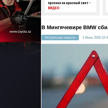
 на красный свет -
автомобиль упал в
нефтяную скважину -
ВИДЕО
В Мингячевире BMW сби
Актуальные новости
2 Июнь 2026 22:4