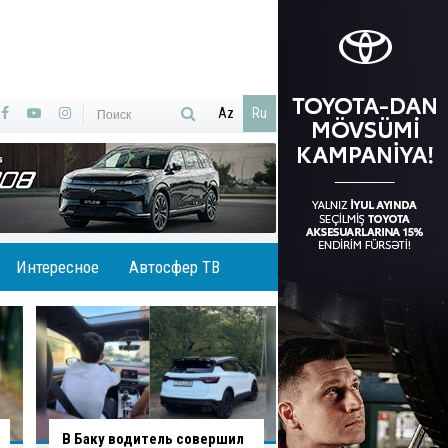
Az
Ru
Интересное
Автосфер ТВ
В Агджабединском районе
В Хырдалане обру