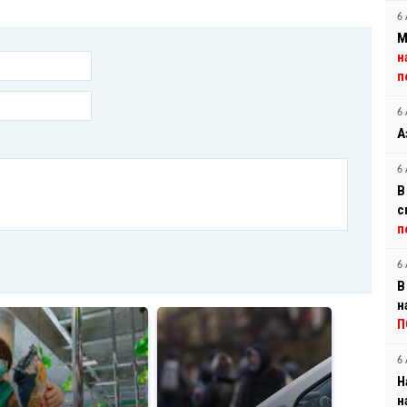
6 
М
н
п
6 
А
6 
В
с
п
6 
В
н
П
6 
Н
н