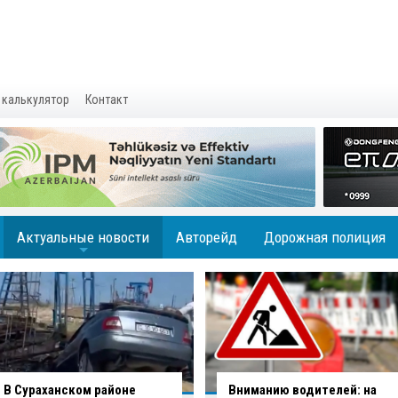
 калькулятор
Контакт
Актуальные новости
Авторейд
Дорожная полиция
+
Вниманию водителей: на
В Баку водитель совершил