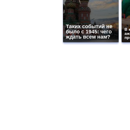
Таких событий не
В 
было с 1945: чего
аж
ждать всем нам?
пр