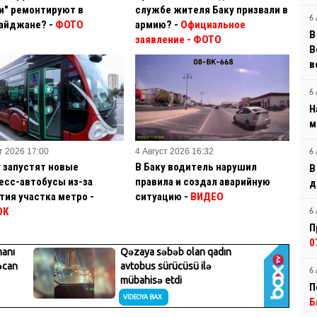
и" ремонтируют в
службе жителя Баку призвали в
6 
айджане? -
ФОТО
армию? -
Официальное
В
заявление
- ФОТО
B
в
6 
Н
м
т 2026 17:00
4 Август 2026 16:32
6 
у запустят новые
В Баку водитель нарушил
В
есс-автобусы из-за
правила и создал аварийную
д
тия участка метро -
ситуацию -
ВИДЕО
ОК
6 
П
0
6 
П
Б