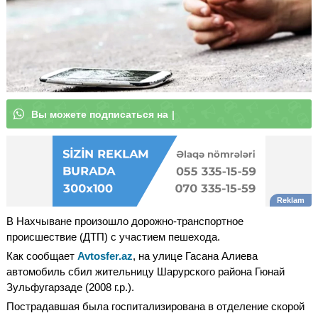
В
ы
м
о
ж
|
В Нахчыване произошло дорожно-транспортное
происшествие (ДТП) с участием пешехода.
Как сообщает
Avtosfer.az
, на улице Гасана Алиева
автомобиль сбил жительницу Шарурского района Гюнай
Зульфугарзаде (2008 г.р.).
Пострадавшая была госпитализирована ​​в отделение скорой