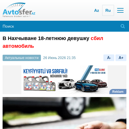
Az
Ru
В Нахчыване 18-летнюю девушку
сбил
автомобиль
A-
A+
Актуальные новости
26 Июнь 2026 21:35