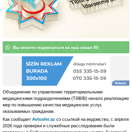
В
ы
м
о
ж
е
т
е
п
о
д
п
и
с
а
|
Объединение по управлению территориальными
медицинскими подразделениями (TƏBİB) начало реализацию
мер по повышению качества медицинских услуг,
оказываемых гражданам.
Как сообщает
Avtosfer.az
со ссылкой на ведомство, с апреля
2026 года проверки и служебные расследования были