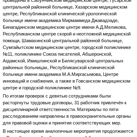
проведены в Сабунчинском медицинском центре, Гусарской
центральной районной больнице, Хазарском медицинском
центре, Республиканской клинической урологической
больнице имени академика Мирмаммеда Джавадзаде,
Бинагадинском медицинском центре имени А.Д.Меликова,
Республиканском центре скорой и неотложной медицинской
помощи, Шамахинской центральной районной больнице,
Сумгайытском медицинском центре, городской поликлинике
№11, поликлинике Союза писателей, Абшеронской,
Агдамской, Имишлинской и Билясуварской центральных
районных больницах, Республиканской клинической
больнице имени академика М.А.Миргасымова, Центре
инноваций и снабжения, а также в Говсанском медицинском
центре и городской поликлинике №9.
По итогам проверок с девятью сотрудниками были
расторгнуты трудовые договоры, 31 работник привлечён к
дисциплинарной ответственности. Материалы по пяти
расследованиям направлены в правоохранительные органы
для правовой оценки и принятия соответствующих мер.
В настоящее время аналогичные мероприятия продолжаются