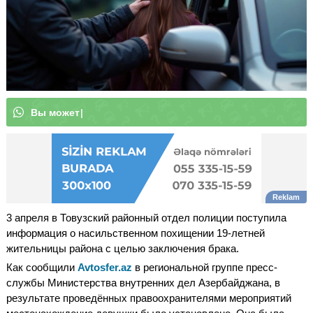
В
ы
м
о
ж
е
т
е
п
|
3 апреля в Товузский районный отдел полиции поступила
информация о насильственном похищении 19-летней
жительницы района с целью заключения брака.
Как сообщили
Avtosfer.az
в региональной группе пресс-
службы Министерства внутренних дел Азербайджана, в
результате проведённых правоохранителями мероприятий