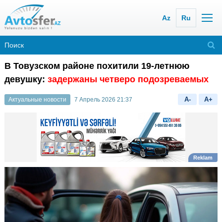
Az
Ru
В Товузском районе похитили 19-летнюю
девушку:
задержаны четверо подозреваемых
A-
A+
Актуальные новости
7 Апрель 2026 21:37