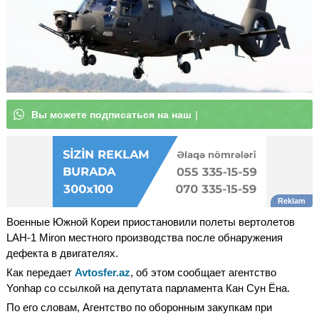
В
ы
м
о
ж
е
т
е
|
Военные Южной Кореи приостановили полеты вертолетов
LAH-1 Miron местного производства после обнаружения
дефекта в двигателях.
Как передает
Avtosfer.az
, об этом сообщает агентство
Yonhap со ссылкой на депутата парламента Кан Сун Ёна.
По его словам, Агентство по оборонным закупкам при