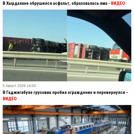
В Хырдалане обрушился асфальт, образовалась яма -
ВИДЕО
5 Август 2026 14:00
В Гаджигабуле грузовик пробил ограждение и перевернулся –
ВИДЕО