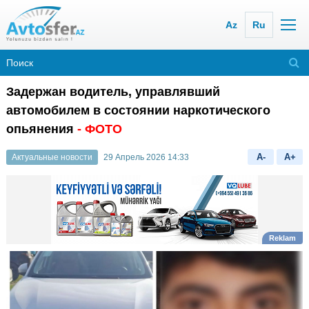
Az
Ru
Задержан водитель, управлявший
автомобилем в состоянии наркотического
опьянения
- ФОТО
A-
A+
Актуальные новости
29 Апрель 2026 14:33