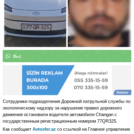
В
ы
м
о
ж
е
т
е
п
о
д
п
и
с
а
т
ь
с
я
|
Сотрудники подразделения Дорожной патрульной службы по
экологическому надзору за нарушение правил дорожного
движения остановили водителя автомобиля Changan с
государственным регистрационным номером 77QR325.
Как сообщает
Avtosfer.az
со ссылкой на Главное управление