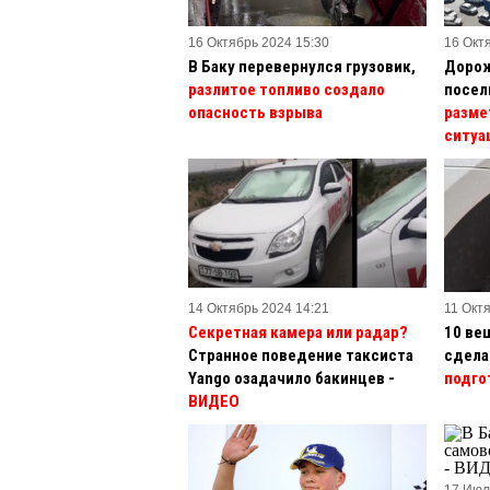
16 Октябрь 2024 15:30
16 Окт
В Баку перевернулся грузовик,
Дорож
разлитое топливо создало
посел
опасность взрыва
разме
ситуа
14 Октябрь 2024 14:21
11 Окт
Секретная камера или радар?
10 ве
Странное поведение таксиста
сдел
Yango озадачило бакинцев -
подго
ВИДЕО
17 Июл