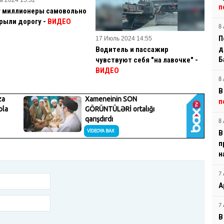
п
у миллионеры самовольно
рыли дорогу -
ВИДЕО
8 
П
17 Июль 2024 14:55
д
Водитель и пассажир
Б
чувствуют себя "на лавочке" -
ВИДЕО
8 
В
п
8 
В
п
н
7 
А
7 
В