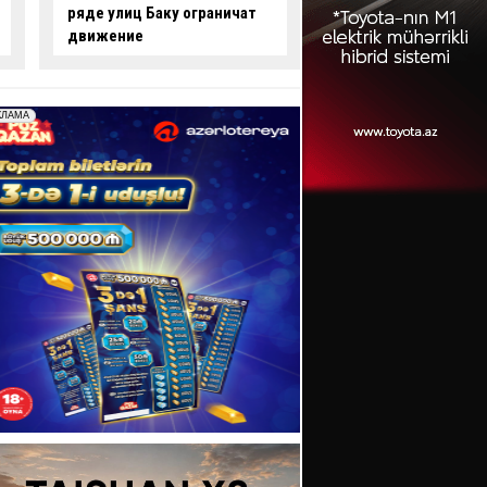
опасные действия за рулем
произошло смерте
-
ВИДЕО
ДТП:
есть погибши
пострадавший