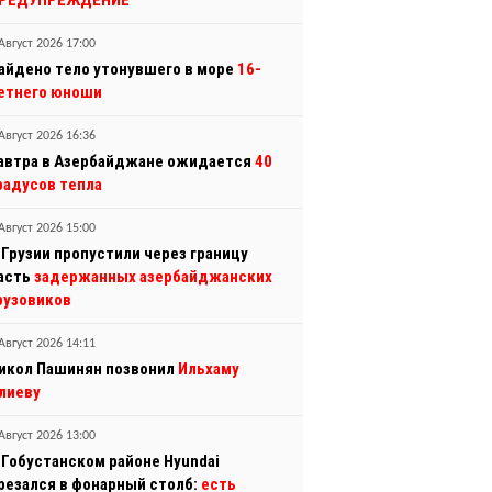
РЕДУПРЕЖДЕНИЕ
Август 2026 17:00
айдено тело утонувшего в море
16-
етнего юноши
Август 2026 16:36
автра в Азербайджане ожидается
40
радусов тепла
Август 2026 15:00
 Грузии пропустили через границу
асть
задержанных азербайджанских
рузовиков
Август 2026 14:11
икол Пашинян позвонил
Ильхаму
лиеву
Август 2026 13:00
 Гобустанском районе Hyundai
резался в фонарный столб:
есть