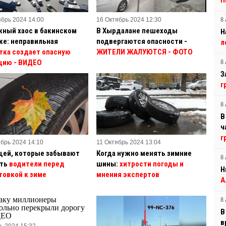
П
ябрь 2024 14:00
16 Октябрь 2024 12:30
8 
ный хаос в бакинском
В Хырдалане пешеходы
Н
ке: неправильная
подвергаются опасности -
л
тка создает опасную
ЖИТЕЛИ ЖАЛУЮТСЯ - ФОТО
цию
- ВИДЕО
8 
З
г
8 
В
ч
г
ябрь 2024 14:10
11 Октябрь 2024 13:04
щей, которые забывают
Когда нужно менять зимние
8 
ать
водители перед
шины:
хитрости погоды и
Н
товкой к зиме
мнения экспертов
А
8 
В
в
ь 2024 15:32