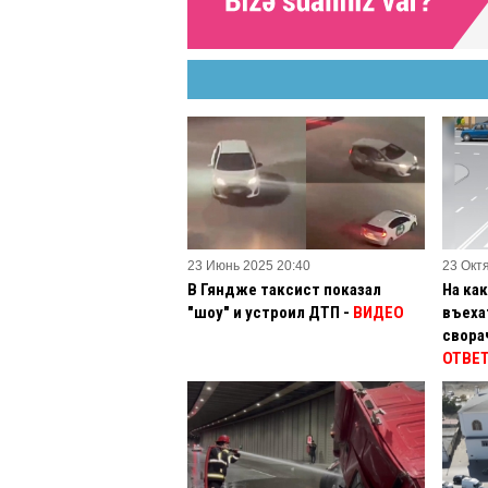
23 Июнь 2025 20:40
23 Окт
В Гяндже таксист показал
На ка
"шоу" и устроил ДТП -
ВИДЕО
въеха
свора
ОТВЕТ