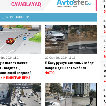
8 
В
0
ДРУГИЕ НОВОСТИ
8 
З
б
8 
С
И
Т
ябрь 2024 11:14
22 Октябрь 2024 11:15
кую полосу может
В Баку рухнул каменный забор:
8 
ть водитель,
повреждены автомобили
-
М
чивающий направо? -
ФОТО
э
Ь И ВЫИГРАЙ ПРИЗ
н
8 
Т
д