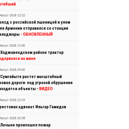
огибший
Август 2026 12:32
оезд с российской пшеницей и улем
ля Армении отправился со станции
аладжары
- ОБНОВЛЕННЫЙ
Август 2026 11:00
 Ходжавендском районе трактор
одорвался на мине
Август 2026 09:00
 Сумгайыте растет масштабный
ровал дороги: под угрозой обрушения
аходятся объекты -
ВИДЕО
Август 2026 21:59
рестован адвокат Ильгар Гамидов
Август 2026 20:38
 Лачыне произошел пожар