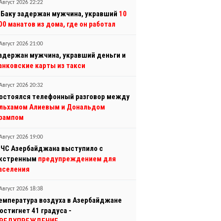
Август 2026 22:22
 Баку задержан мужчина, укравший
10
00 манатов из дома, где он работал
Август 2026 21:00
адержан мужчина, укравший деньги и
анковские карты из такси
Август 2026 20:32
остоялся телефонный разговор между
льхамом Алиевым и Дональдом
рампом
Август 2026 19:00
ЧС Азербайджана выступило с
кстренным
предупреждением для
аселения
Август 2026 18:38
емпература воздуха в Азербайджане
остигнет 41 градуса -