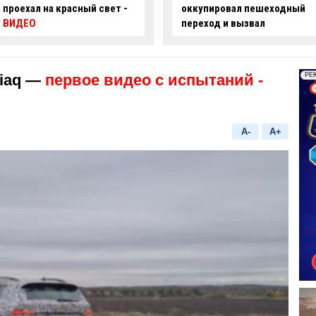
оккупировал пешеходный
ряде улиц Баку ограничат
переход и вызвал
движение
недовольство граждан -
ФОТО
iaq —
первое видео с испытаний
-
A-
A+