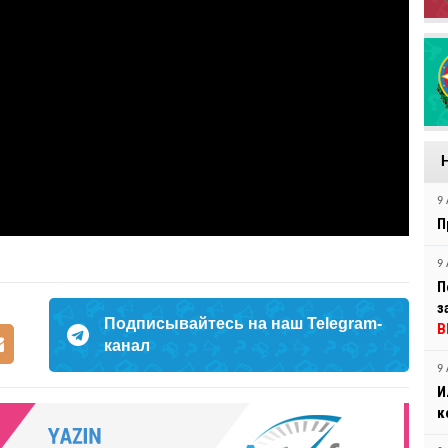
9 
П
9 
П
з
Подписывайтесь на наш Telegram-
В
канал
9 
И
к