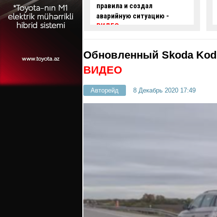
 и создал
проехал на красный свет -
ую ситуацию -
ВИДЕО
Обновленный Skoda Kod
ВИДЕО
Авторейд
8 Декабрь 2020 17:49