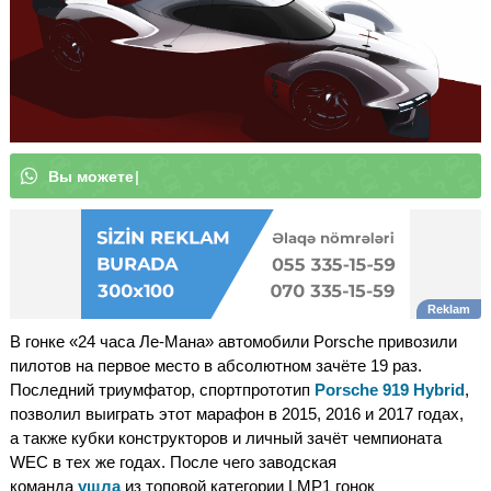
В
ы
м
о
ж
е
т
е
|
В гонке «24 часа Ле-Мана» автомобили Porsche привозили
пилотов на первое место в абсолютном зачёте 19 раз.
Последний триумфатор, спортпрототип
Porsche 919 Hybrid
,
позволил выиграть этот марафон в 2015, 2016 и 2017 годах,
а также кубки конструкторов и личный зачёт чемпионата
WEC в тех же годах. После чего заводская
команда
ушла
из топовой категории LMP1 гонок