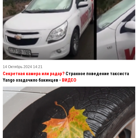
14 Октябрь 2024 14:21
Секретная камера или радар?
Странное поведение таксиста
Yango озадачило бакинцев -
ВИДЕО