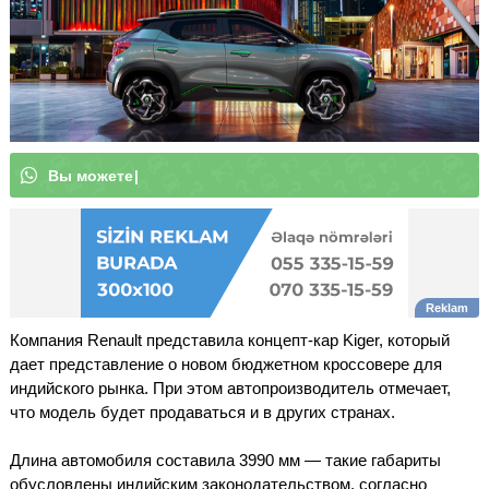
В
ы
м
о
ж
е
т
е
п
о
|
Компания Renault представила концепт-кар Kiger, который
дает представление о новом бюджетном кроссовере для
индийского рынка. При этом автопроизводитель отмечает,
что модель будет продаваться и в других странах.
Длина автомобиля составила 3990 мм — такие габариты
обусловлены индийским законодательством, согласно