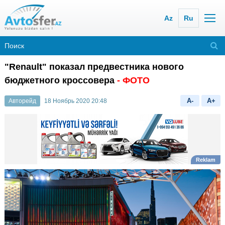
Az
Ru
"Renault" показал предвестника нового
бюджетного кроссовера
- ФОТО
A-
A+
Авторейд
18 Ноябрь 2020 20:48