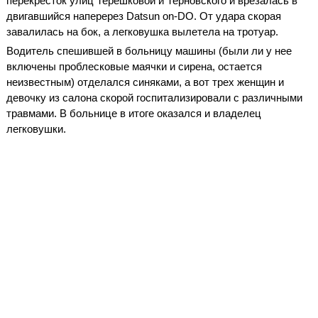
перекресток улиц Терешковой и Терновского и врезалась в
двигавшийся наперерез Datsun on-DO. От удара скорая
завалилась на бок, а легковушка вылетела на тротуар.
Водитель спешившей в больницу машины (были ли у нее
включены проблесковые маячки и сирена, остается
неизвестным) отделался синяками, а вот трех женщин и
девочку из салона скорой госпитализировали с различными
травмами. В больнице в итоге оказался и владелец
легковушки.