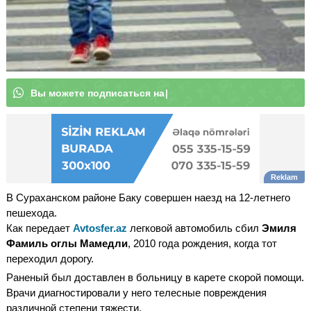
В
ы
м
о
ж
е
|
В Сураханском районе Баку совершен наезд на 12-летнего
пешехода.
Как передает
Avtosfer.az
легковой автомобиль сбил
Эмиля
Фамиль оглы Мамедли
, 2010 года рождения, когда тот
переходил дорогу.
Раненый был доставлен в больницу в карете скорой помощи.
Врачи диагностировали у него телесные повреждения
различной степени тяжести.