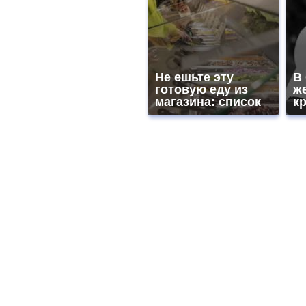
Не ешьте эту
В
готовую еду из
ж
магазина: список
к