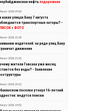
зербайджанская нефть
подорожала
Август 2026 09:00
а каких улицах Баку 7 августа
аблюдаются транспортные заторы? -
ПИСОК + ФОТО
Август 2026 22:30
ниманию водителей: на ряде улиц Баку
граничат движение
Август 2026 21:45
очему жители Говсана уже месяц
стаются без воды? - Заявление
осструктуры
Август 2026 20:22
 бакинском поселке утонул 16-летний
одросток: ведутся поиски
Август 2026 19:05