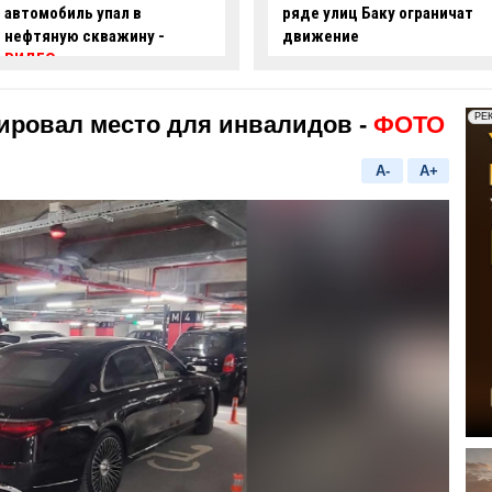
ряде улиц Баку ограничат
опасные действия за рулем
движение
-
ВИДЕО
ировал место для инвалидов -
ФОТО
A-
A+