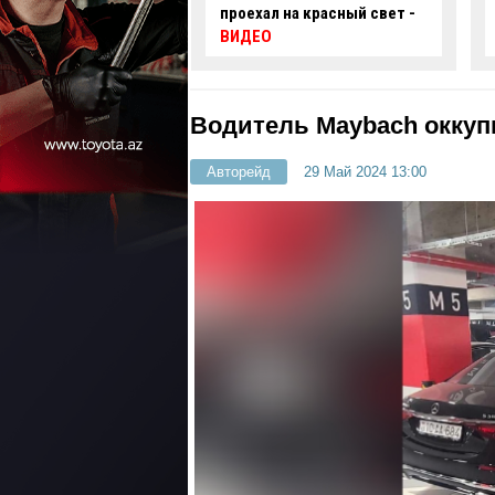
 на красный свет -
автомобиль упал в
нефтяную скважину -
ВИДЕО
Водитель Maybach оккуп
Авторейд
29 Май 2024 13:00