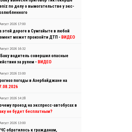
 Баку вынесен приговор тиктокерше
eniz по делу о вымогательстве у экс-
озлюбленного
Август 2026 17:00
а этой дороге в Сумгайыте в любой
омент может произойти ДТП -
ВИДЕО
Август 2026 16:32
 Баку водитель совершил опасные
ействия за рулем -
ВИДЕО
Август 2026 15:00
рогноз погоды в Азербайджане на
7.08.2026
Август 2026 14:28
очему проезд на экспресс-автобусах в
аку не будет бесплатным?
Август 2026 13:00
ЧС обратилось к гражданам,