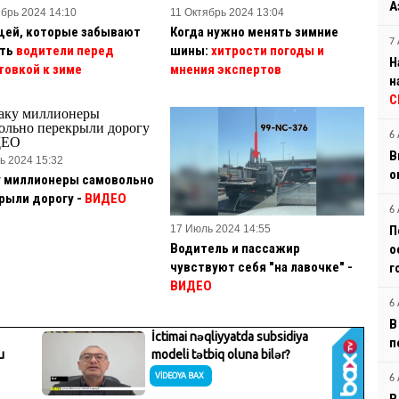
А
ябрь 2024 14:10
11 Октябрь 2024 13:04
щей, которые забывают
Когда нужно менять зимние
7 
ать
водители перед
шины:
хитрости погоды и
Н
товкой к зиме
мнения экспертов
н
С
6 
В
ь 2024 15:32
о
у миллионеры самовольно
рыли дорогу -
ВИДЕО
6 
17 Июль 2024 14:55
П
Водитель и пассажир
о
чувствуют себя "на лавочке" -
г
ВИДЕО
6 
В
п
6 