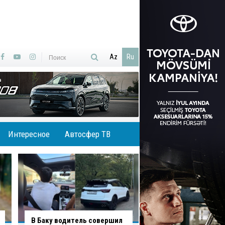
Az
Ru
Интересное
Автосфер ТВ
В Агджабединском районе
В Хырдалане обру