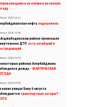
аправляющимся на пляжи в ветреную
огоду
Август 2026 12:11
зербайджанская нефть
подешевела
Август 2026 11:00
 Агджабединском районе произошло
мертельное ДТП:
есть погибший и
острадавший
Август 2026 10:33
 некоторых районах Азербайджана
аблюдался дождь -
ФАКТИЧЕСКАЯ
ОГОДА
Август 2026 09:00
а каких улицах Баку 6 августа
аблюдаются
транспортные заторы?
-
ОТО