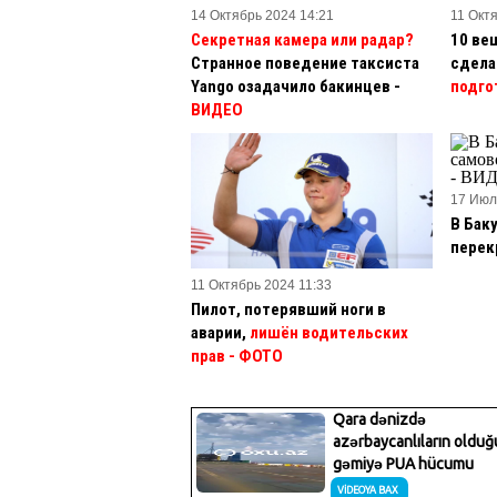
14 Октябрь 2024 14:21
11 Окт
Секретная камера или радар?
10 ве
Странное поведение таксиста
сдел
Yango озадачило бакинцев -
подго
ВИДЕО
17 Июл
В Бак
перек
11 Октябрь 2024 11:33
Пилот, потерявший ноги в
аварии,
лишён водительских
прав
- ФОТО