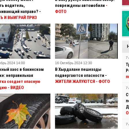
ть водитель,
повреждены автомобили
-
чивающий направо? -
ФОТО
Ь И ВЫИГРАЙ ПРИЗ
7 
ябрь 2024 14:00
16 Октябрь 2024 12:30
Т
ный хаос в бакинском
В Хырдалане пешеходы
Р
ке: неправильная
подвергаются опасности -
п
тка создает опасную
ЖИТЕЛИ ЖАЛУЮТСЯ - ФОТО
цию
- ВИДЕО
7 
С
п
Д
О
7 