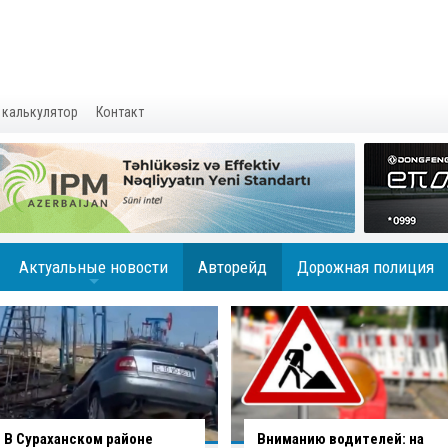
 калькулятор
Контакт
Актуальные новости
Авторейд
Дорожная полиция
+
Вниманию водителей: на
В Баку водитель совершил