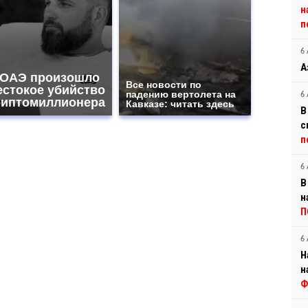
н
п
6 
А
 ОАЭ произошло
Все новости по
естокое убийство
падению вертолета на
6 
риптомиллионера
Кавказе: читать здесь
В
с
п
6 
В
н
П
6 
Н
н
Ф