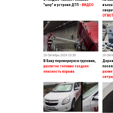
"шоу" и устроил ДТП -
ВИДЕО
въеха
свора
ОТВЕТ
16 Октябрь 2024 15:30
16 Окт
В Баку перевернулся грузовик,
Дорож
разлитое топливо создало
посел
опасность взрыва
разме
ситуа