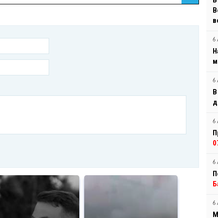
В
B
в
6 
Н
м
6 
В
д
6 
П
0
6 
П
Б
6 
М