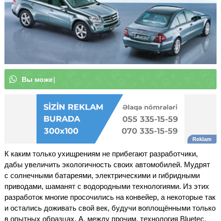
В
ы
м
о
ж
е
т
е
п
о
д
п
и
с
а
т
ь
с
я
|
К каким только ухищрениям не прибегают разработчики,
дабы увеличить экологичность своих автомобилей. Мудрят
с солнечными батареями, электрическими и гибридными
приводами, шаманят с водородными технологиями. Из этих
разработок многие просочились на конвейер, а некоторые так
и остались доживать свой век, будучи воплощёнными только
в опытных образцах. А, между прочим, технология Bluetec,