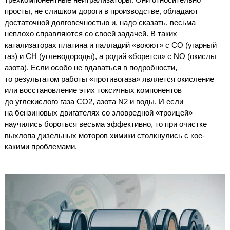
просты, не слишком дороги в производстве, обладают
достаточной долговечностью и, надо сказать, весьма
неплохо справляются со своей задачей. В таких
катализаторах платина и палладий «воюют» с СО (угарный
газ) и СН (углеводороды), а родий «борется» с NO (окислы
азота). Если особо не вдаваться в подробности,
то результатом работы «противогаза» является окисление
или восстановление этих токсичных компонентов
до углекислого газа СО
2
, азота N
2
и воды. И если
на бензиновых двигателях со зловредной «троицей»
научились бороться весьма эффективно, то при очистке
выхлопа дизельных моторов химики столкнулись с кое-
какими проблемами.