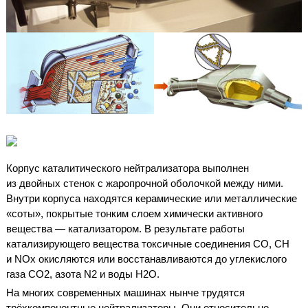
Корпус каталитического нейтрализатора выполнен
из двойных стенок с жаропрочной оболочкой между ними.
Внутри корпуса находятся керамические или металлические
«соты», покрытые тонким слоем химически активного
вещества — катализатором. В результате работы
катализирующего вещества токсичные соединения CO, CH
и NO
x
окисляются или восстанавливаются до углекислого
газа СО
2
, азота N
2
и воды Н
2
О.
На многих современных машинах нынче трудятся
трёхкомпонентные нейтрализаторы. Они относительно