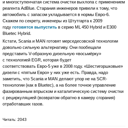
и многоступенчатая система очистки выхлопа с применением
реагента AdBlue. Старания инженеров привели к тому, что
автомобиль с запасом укладывается в нормы Евро-6.
Скажем по секрету, инженеры из Штутгарта к 2009
году
готовятся выпустить
в серию ML 450 Hybrid и E300
Bluetec Hybrid.
Кстати, Scania и MAN готовят мерседесовской технологии
довольно сильную альтернативу. Они пообещали
представить V-образную дизельную «восьмёрку»
с технологией EGR, которая будет
соответствовать Евро-5 уже в 2008 году. «Шестигоршковые»
дизели с «пятым Евро» у них уже есть. Правда, надо
заметить, что Scania и MAN делают упор не на SCR-
технологии (как в Bluetec), а на более точное управление
фазированным впрыском и каталитическую систему очистки
с рециркуляцией (возвратом обратно в камеру сгорания)
отработавших газов.
Читать
: 2043