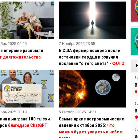
абрь 2025 09:25
7 Ноябрь 2025 23:55
е впервые раскрыли
В США фермер воскрес после
т долгожительства
остановки сердца и озвучил
послание "с того света"
- ФОТО
5 
В
В
5 
В
ябрь 2025 20:19
5 Октябрь 2025 14:21
Ф
на выиграла 100 тысяч
Самые яркие астрономические
ров
благодаря ChatGPT
явления октября 2025:
что
5 
можно будет увидеть в небе и
И