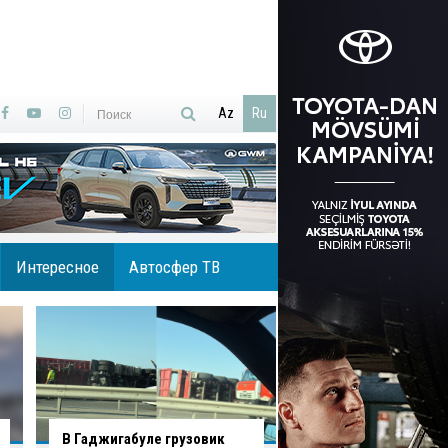
Az
Ru
Интересное
Автосфер ТВ
В Баку водитель нарушил
В Хырдалане водит