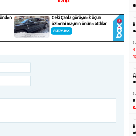
когда
н
5 
В
н
5 
В
п
5 
Д
п
5 
В
к
5 
В
о