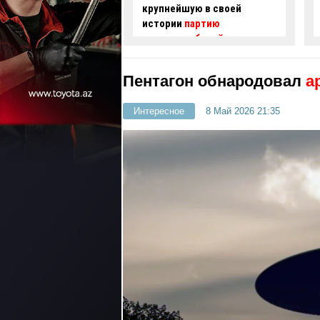
шую в своей
водителя скорой помощи в
и
партию
Баку заворожил зрителей -
омобилей морским
ВИДЕО
Пентагон обнародовал
а
Интересное
8 Май 2026 21:35