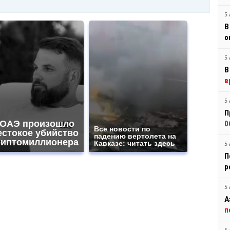
5 
В
о
5 
В
в
5 
П
 ОАЭ произошло
0
Все новости по
естокое убийство
падению вертолета на
риптомиллионера
Кавказе: читать здесь
5 
П
р
5 
А
п