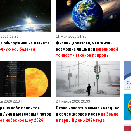
 2026 13:39
11 Май 2026 21:35
е обнаружили на планете
Физики доказали, что жизнь
очную ось баланса
возможна лишь при
ювелирной
точности законов природы
рь 2026 22:34
2 Январь 2026 20:33
аря на небе появится
Стало известно самое холодное
я Луна и метеорный поток
и самое жаркое место
на Земле
вое небесное шоу 2026
в первый день 2026 года