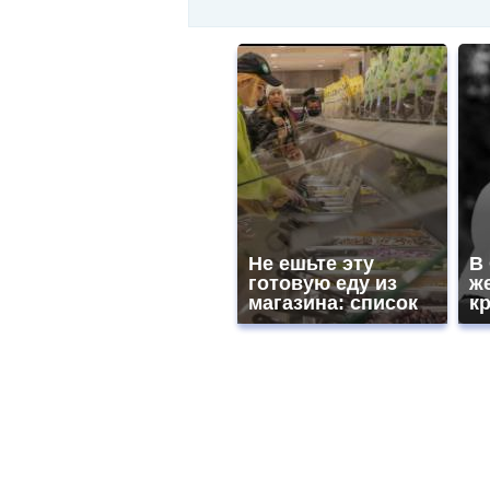
Не ешьте эту
В
готовую еду из
ж
магазина: список
к