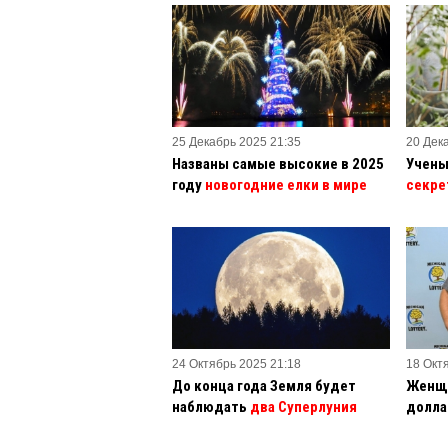
25 Декабрь 2025 21:35
20 Дек
Названы самые высокие в 2025
Учены
году
новогодние елки в мире
секре
24 Октябрь 2025 21:18
18 Окт
До конца года Земля будет
Женщи
наблюдать
два Суперлуния
долла