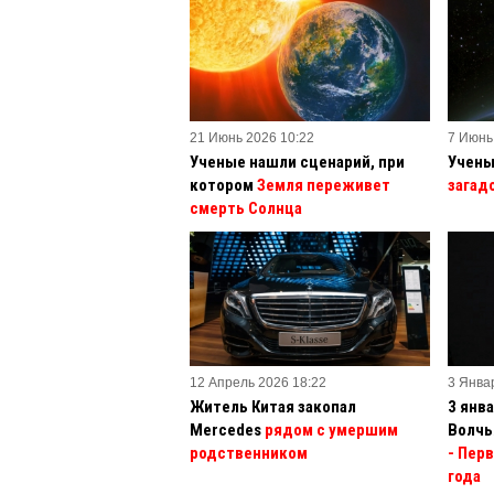
21 Июнь 2026 10:22
7 Июнь
Ученые нашли сценарий, при
Учены
котором
Земля переживет
загад
смерть Солнца
12 Апрель 2026 18:22
3 Янва
Житель Китая закопал
3 янв
Mercedes
рядом с умершим
Волчь
родственником
- Пер
года