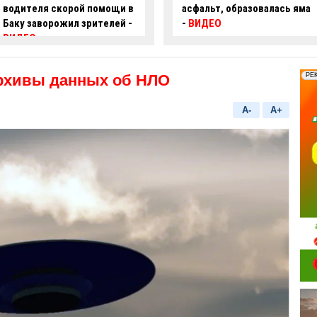
асфальт, образовалась яма
пробил ограждение и
-
ВИДЕО
перевернулся –
ВИДЕО
рхивы данных об НЛО
A-
A+