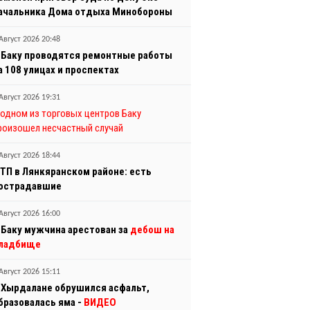
ачальника Дома отдыха Минобороны
Август 2026 20:48
 Баку проводятся ремонтные работы
а 108 улицах и проспектах
Август 2026 19:31
 одном из торговых центров Баку
роизошел несчастный случай
Август 2026 18:44
ТП в Лянкяранском районе: есть
острадавшие
Август 2026 16:00
 Баку мужчина арестован за
дебош на
ладбище
Август 2026 15:11
 Хырдалане обрушился асфальт,
бразовалась яма -
ВИДЕО