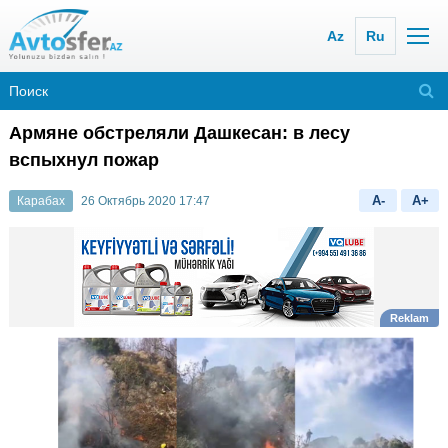
Az
Ru
Армяне обстреляли Дашкесан: в лесу
вспыхнул пожар
A-
A+
Карабах
26 Октябрь 2020 17:47