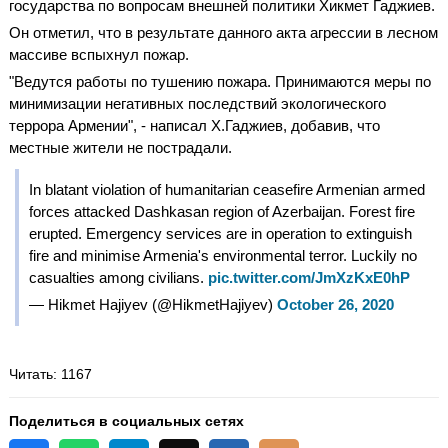
государства по вопросам внешней политики Хикмет Гаджиев.
Он отметил, что в результате данного акта агрессии в лесном
массиве вспыхнул пожар.
"Ведутся работы по тушению пожара. Принимаются меры по
минимизации негативных последствий экологического
террора Армении", - написал Х.Гаджиев, добавив, что
местные жители не пострадали.
In blatant violation of humanitarian ceasefire Armenian armed
forces attacked Dashkasan region of Azerbaijan. Forest fire
erupted. Emergency services are in operation to extinguish
fire and minimise Armenia's environmental terror. Luckily no
casualties among civilians.
pic.twitter.com/JmXzKxE0hP
— Hikmet Hajiyev (@HikmetHajiyev)
October 26, 2020
Читать
: 1167
Поделиться в социальных сетях