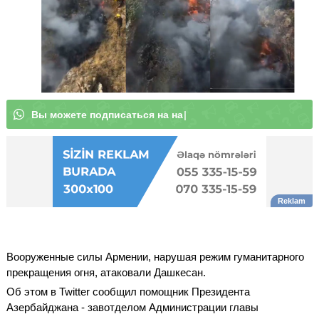
В
ы
м
о
ж
е
т
|
Вооруженные силы Армении, нарушая режим гуманитарного
прекращения огня, атаковали Дашкесан.
Об этом в Twitter сообщил помощник Президента
Азербайджана - завотделом Администрации главы