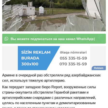
В
ы
м
о
ж
е
т
е
п
о
д
п
и
с
а
т
ь
с
я
н
а
н
а
ш
|
Армяне в очередной раз обстреляли ряд азербайджанских
сел, используя тяжелую артиллерию.
Как передает западное бюро Report, вооруженные силы
страны-оккупанта обстреляли Геранбой ракетами и
артиллерийскими снарядами с различных направлений,
целясь по населенным пунктам и демилитаризованным