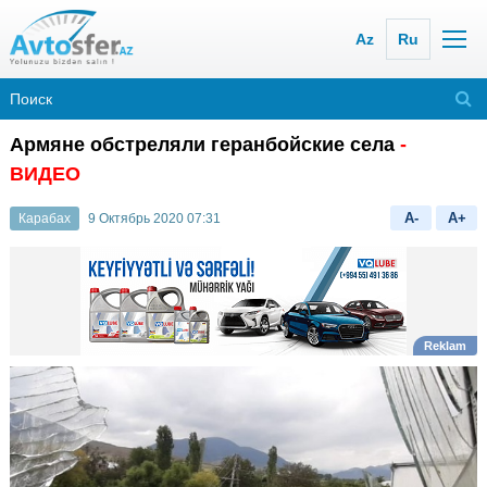
Az
Ru
Армяне обстреляли геранбойские села
-
ВИДЕО
A-
A+
Карабах
9 Октябрь 2020 07:31