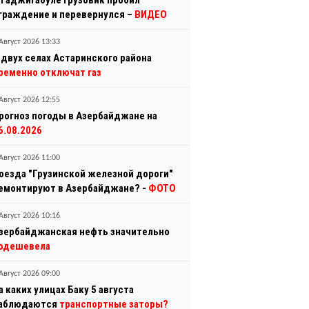
 Гаджигабуле грузовик пробил
граждение и перевернулся –
ВИДЕО
Август 2026 13:33
 двух селах Астаринского района
ременно отключат газ
Август 2026 12:55
рогноз погоды в Азербайджане на
6.08.2026
Август 2026 11:00
оезда "Грузинской железной дороги"
емонтируют в Азербайджане? -
ФОТО
Август 2026 10:16
зербайджанская нефть значительно
одешевела
Август 2026 09:00
а каких улицах Баку 5 августа
аблюдаются
транспортные заторы?