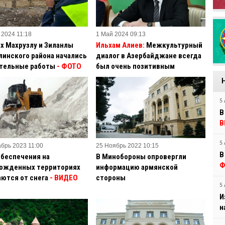
 2024 11:18
1 Май 2024 09:13
ах Махрузлу и Зиланлы
Ильхам Алиев:
Межкультурный
линского района начались
диалог в Азербайджане всегда
тельные работы
- ФОТО
был очень позитивным
5 
В
В
5 
абрь 2023 11:00
25 Ноябрь 2022 10:15
В
обеспечения на
В Минобороны опровергли
Ф
ожденных территориях
информацию армянской
ются от снега
- ВИДЕО
стороны
5 
И
н