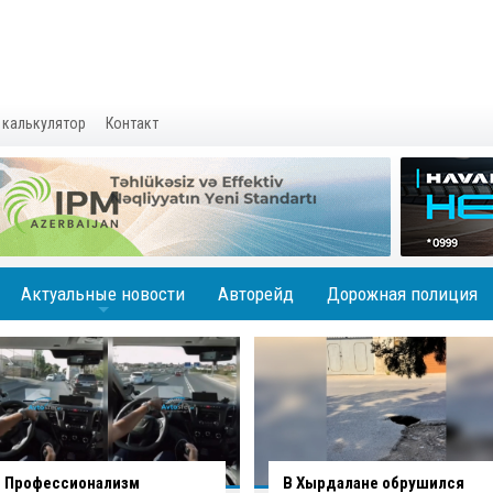
 калькулятор
Контакт
Актуальные новости
Авторейд
Дорожная полиция
+
В Хырдалане обрушился
В Гаджигабуле грузовик