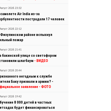
Август 2026 23:32
 самолете Air India из-за
урбулентности пострадали 17 человек
Август 2026 22:12
 Физулинском районе вспыхнул
ильный пожар
Август 2026 21:41
а бакинской улице со светофором
становили шлагбаум
- ВИДЕО
Август 2026 20:44
ризнанного негодным к службе
ителя Баку призвали в армию? -
фициальное заявление
- ФОТО
Август 2026 19:42
бучение 8 000 детей в частных
етсадах будет финансироваться