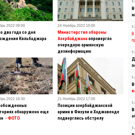
5 
В
н
брь 2022 09:00
24 Ноябрь 2022 10:00
5 
о два года со дня
Министерство обороны
В
ождения Кяльбаджара
Азербайджана
опровергло
п
очередную армянскую
дезинформацию
5 
Д
п
5 
В
к
брь 2022 18:30
21 Ноябрь 2022 17:00
5 
вобожденных
Позиции азербайджанской
В
ториях обнаружено еще
армии в Физули и Ходжавенде
о
ин
- ФОТО
подверглись обстрелу
5 