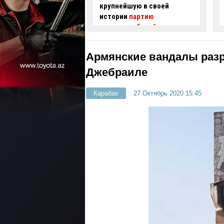
шую в своей
водителя скорой помощи в
и
партию
Баку заворожил зрителей -
омобилей морским
ВИДЕО
Армянские вандалы раз
Джебраиле
Карабах
27 Октябрь 2020 15:45