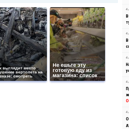
4 
В
т
4 
В
с
4 
Н
Не ешьте эту
к выглядит место
готовую еду из
у
ушение вертолета на
магазина: список
вказе: смотреть
4 
П
ж
О
4 
О
д