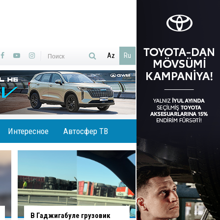
Az
Ru
Интересное
Автосфер ТВ
В Баку водитель нарушил
В Хырдалане водит