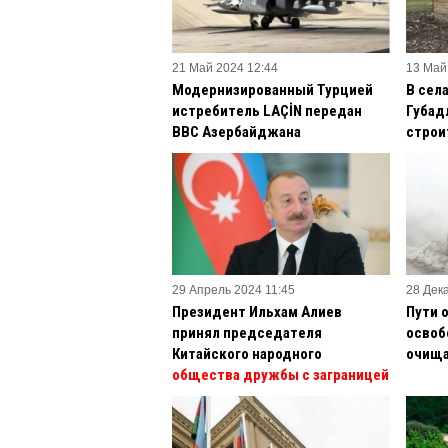
21 Май 2024 12:44
13 Май
Модернизированный Турцией
В сел
истребитель LAÇİN передан
Губад
ВВС Азербайджана
строи
29 Апрель 2024 11:45
28 Дек
Президент Ильхам Алиев
Пути 
принял председателя
освоб
Китайского народного
очища
общества дружбы с заграницей