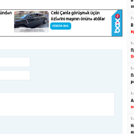
В
о
5 
В
в
5 
П
0
5 
П
р
5 
А
п
5 
Н
н