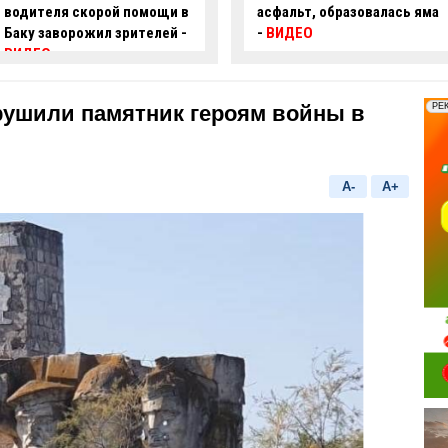
асфальт, образовалась яма
пробил ограждение и
-
ВИДЕО
перевернулся –
ВИДЕО
рушили памятник героям войны в
A-
A+