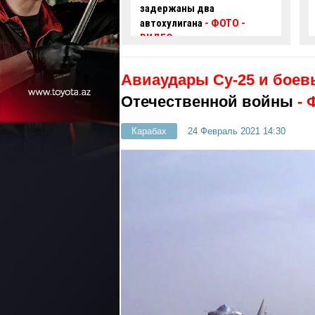
аны два
крупнейшую в своей
игана
- ФОТО
-
истории
партию
электромобилей морским
путем
Авиаудары Су-25 и боев
Отечественной войны
-
Карабах
24 Февраль 2021 14:30