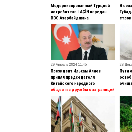
Модернизированный Турцией
В сел
истребитель LAÇİN передан
Губад
ВВС Азербайджана
строи
29 Апрель 2024 11:45
28 Дек
Президент Ильхам Алиев
Пути 
принял председателя
освоб
Китайского народного
очища
общества дружбы с заграницей