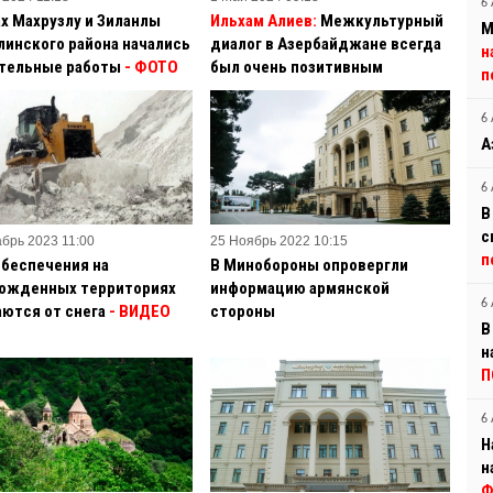
6 
ах Махрузлу и Зиланлы
Ильхам Алиев:
Межкультурный
М
линского района начались
диалог в Азербайджане всегда
н
тельные работы
- ФОТО
был очень позитивным
п
6 
А
6 
В
с
абрь 2023 11:00
25 Ноябрь 2022 10:15
п
обеспечения на
В Минобороны опровергли
ожденных территориях
информацию армянской
6 
ются от снега
- ВИДЕО
стороны
В
н
П
6 
Н
н
Ф