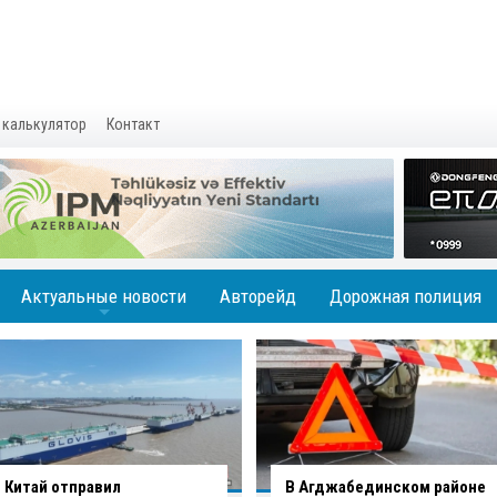
 калькулятор
Контакт
Актуальные новости
Авторейд
Дорожная полиция
+
В Агджабединском районе
В Хырдалане обрушился