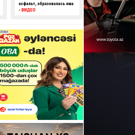
пробил ограждение и
правила и создал
перевернулся –
ВИДЕО
аварийную ситуаци
ВИДЕО