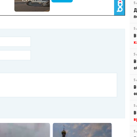
5 
Д
п
5 
В
к
5 
В
о
5 
В
о
5 
В
в
5 