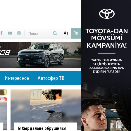
Az
Ru
Интересное
Автосфер ТВ
В Гаджигабуле грузовик
В Баку водитель н