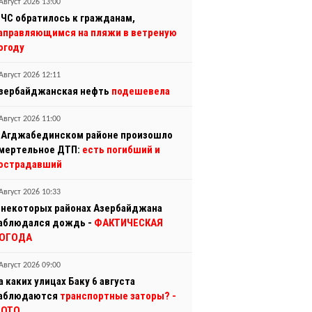
Август 2026 13:00
ЧС обратилось к гражданам,
аправляющимся на пляжи в ветреную
огоду
Август 2026 12:11
зербайджанская нефть
подешевела
Август 2026 11:00
 Агджабединском районе произошло
мертельное ДТП:
есть погибший и
острадавший
Август 2026 10:33
 некоторых районах Азербайджана
аблюдался дождь -
ФАКТИЧЕСКАЯ
ОГОДА
Август 2026 09:00
а каких улицах Баку 6 августа
аблюдаются
транспортные заторы?
-
ОТО