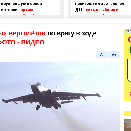
произошло смертельное
асфальт, образовалась яма
ДТП:
есть погибший и
-
ВИДЕО
пострадавший
ых вертолётов
по врагу в ходе
 ФОТО
- ВИДЕО
A-
A+