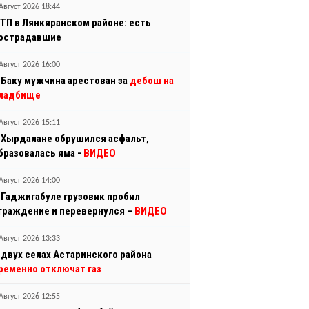
Август 2026 18:44
ТП в Лянкяранском районе: есть
острадавшие
Август 2026 16:00
 Баку мужчина арестован за
дебош на
ладбище
Август 2026 15:11
 Хырдалане обрушился асфальт,
бразовалась яма -
ВИДЕО
Август 2026 14:00
 Гаджигабуле грузовик пробил
граждение и перевернулся –
ВИДЕО
Август 2026 13:33
 двух селах Астаринского района
ременно отключат газ
Август 2026 12:55