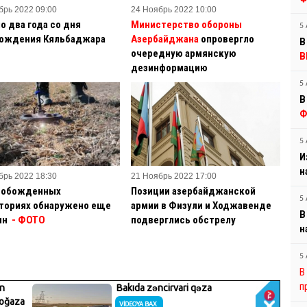
брь 2022 09:00
24 Ноябрь 2022 10:00
о два года со дня
Министерство обороны
5 
ождения Кяльбаджара
Азербайджана
опровергло
В
очередную армянскую
В
дезинформацию
5 
В
Ф
5 
И
н
брь 2022 18:30
21 Ноябрь 2022 17:00
вобожденных
Позиции азербайджанской
5 
ториях обнаружено еще
армии в Физули и Ходжавенде
В
ин
- ФОТО
подверглись обстрелу
н
5 
В
п