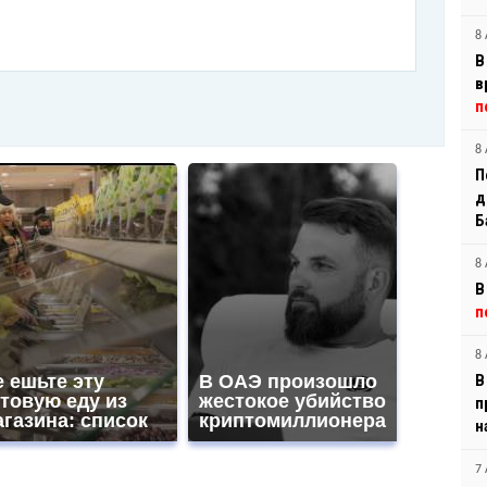
8 
В
в
п
8 
П
д
Б
8 
В
п
8 
 ешьте эту
В ОАЭ произошло
В
товую еду из
жестокое убийство
п
газина: список
криптомиллионера
н
7 