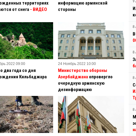
9 
ожденных территориях
информацию армянской
И
ются от снега
- ВИДЕО
стороны
к
8 
В
0
8 
З
брь 2022 09:00
24 Ноябрь 2022 10:00
б
о два года со дня
Министерство обороны
ождения Кяльбаджара
Азербайджана
опровергло
8 
очередную армянскую
С
дезинформацию
И
Т
8 
М
э
н