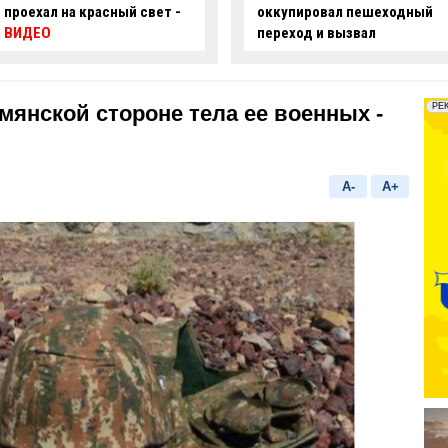
оккупировал пешеходный
ряде улиц Баку ограничат
переход и вызвал
движение
недовольство граждан -
ФОТО
янской стороне тела ее военных -
A-
A+