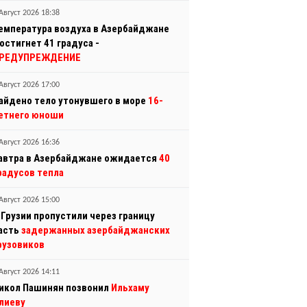
Август 2026 18:38
емпература воздуха в Азербайджане
остигнет 41 градуса -
РЕДУПРЕЖДЕНИЕ
Август 2026 17:00
айдено тело утонувшего в море
16-
етнего юноши
Август 2026 16:36
автра в Азербайджане ожидается
40
радусов тепла
Август 2026 15:00
 Грузии пропустили через границу
асть
задержанных азербайджанских
рузовиков
Август 2026 14:11
икол Пашинян позвонил
Ильхаму
лиеву