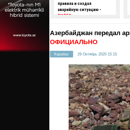
 и создал
проехал на красный свет -
ую ситуацию -
ВИДЕО
Азербайджан передал арм
ОФИЦИАЛЬНО
Карабах
29 Октябрь 2020 15:15