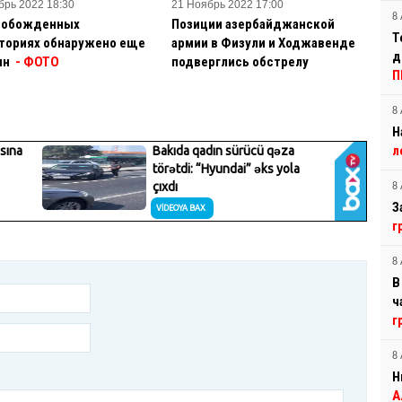
брь 2022 18:30
21 Ноябрь 2022 17:00
8 
вобожденных
Позиции азербайджанской
Т
ториях обнаружено еще
армии в Физули и Ходжавенде
д
ин
- ФОТО
подверглись обстрелу
П
8 
Н
л
8 
З
г
8 
В
ч
г
8 
Н
А