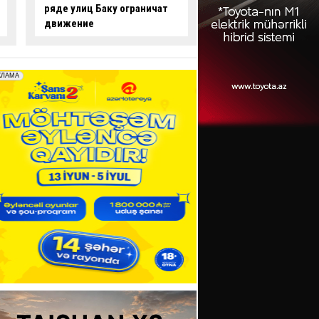
опасные действия за рулем
произошло смерте
-
ВИДЕО
ДТП:
есть погибши
пострадавший