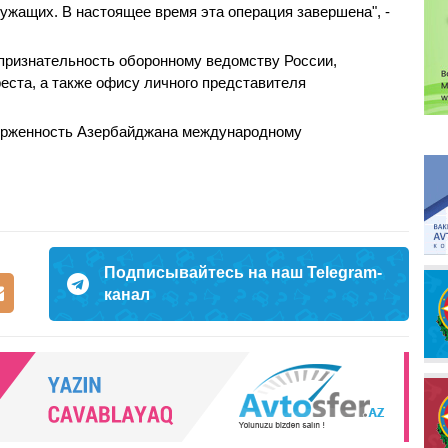
лужащих. В настоящее время эта операция завершена", -
признательность оборонному ведомству России,
ста, а также офису личного представителя
верженность Азербайджана международному
.
Подписывайтесь на наш Telegram-
канал