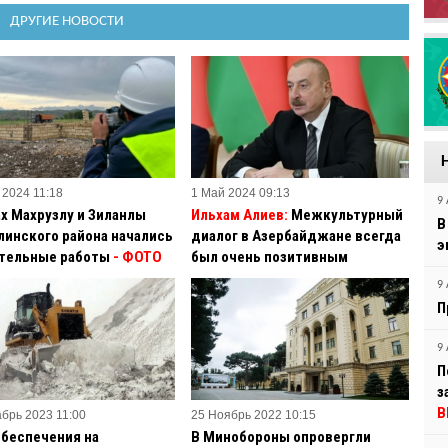
ДРУГИЕ НОВОСТИ
 2024 11:18
1 Май 2024 09:13
9 
ах Махрузлу и Зиланлы
Ильхам Алиев:
Межкультурный
В
линского района начались
диалог в Азербайджане всегда
э
тельные работы
- ФОТО
был очень позитивным
9 
П
9 
П
з
В
абрь 2023 11:00
25 Ноябрь 2022 10:15
обеспечения на
В Минобороны опровергли