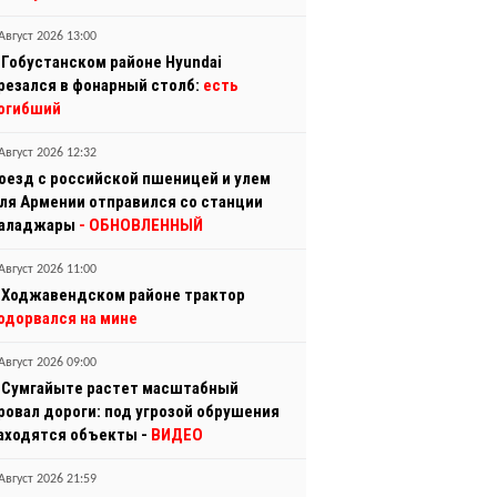
Август 2026 13:00
 Гобустанском районе Hyundai
резался в фонарный столб:
есть
огибший
Август 2026 12:32
оезд с российской пшеницей и улем
ля Армении отправился со станции
аладжары
- ОБНОВЛЕННЫЙ
Август 2026 11:00
 Ходжавендском районе трактор
одорвался на мине
Август 2026 09:00
 Сумгайыте растет масштабный
ровал дороги: под угрозой обрушения
аходятся объекты -
ВИДЕО
Август 2026 21:59