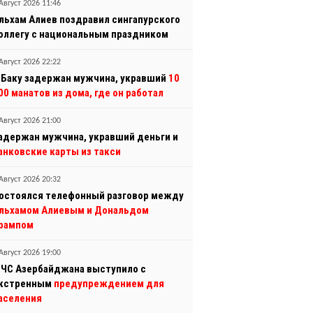
Август 2026 11:46
льхам Алиев поздравил сингапурского
оллегу с национальным праздником
Август 2026 22:22
 Баку задержан мужчина, укравший
10
00 манатов из дома, где он работал
Август 2026 21:00
адержан мужчина, укравший деньги и
анковские карты из такси
Август 2026 20:32
остоялся телефонный разговор между
льхамом Алиевым и Дональдом
рампом
Август 2026 19:00
ЧС Азербайджана выступило с
кстренным
предупреждением для
аселения