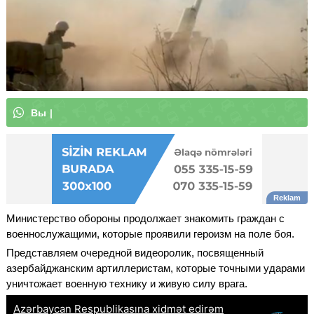
В
ы
м
о
ж
е
т
е
п
о
д
п
и
|
Министерство обороны продолжает знакомить граждан с
военнослужащими, которые проявили героизм на поле боя.
Представляем очередной видеоролик, посвященный
азербайджанским артиллеристам, которые точными ударами
уничтожает военную технику и живую силу врага.