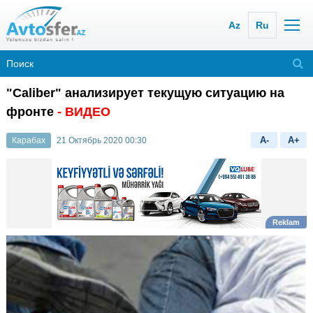
Az
Ru
"Caliber" анализирует текущую ситуацию на
фронте
- ВИДЕО
A-
A+
Карабах
21 Октябрь 2020 00:30